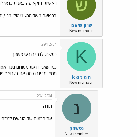
ש
ראשית, דווקא פה באמת כדאי לה
ברפואה משלימה- טיפולי מגע, דיקו
שרון שיאצו
New member
29/12/04
K
נטשה, לגבי הזרעי פשתן..
כמו שאני יודעת מפורום גינון, א
ממש מבינה למה את בלחץ ? פו
k a t a n
New member
29/12/04
נ
תודה
את הכמות של הזרעים למדתי פ
נטשהק
New member