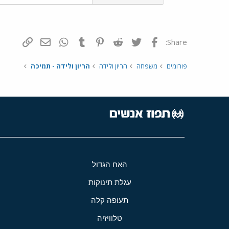
פייסבוק
Twitter
Reddit
Pinterest
Tumblr
WhatsApp
דואר אלקטרונ
הוסף קי
Share:
פורומים
משפחה
הריון ולידה
הריון ולידה - תמיכה
האח הגדול
עגלת תינוקות
תעופה קלה
טלוויזיה