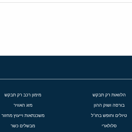
י
שור
הלוואות רק תבקש
מימון רכב רק תבקש
בורסה ושוק ההון
מזג האוויר
טיולים וחופש בחו"ל
משכנתאות וייעוץ מחזור
סלולארי
מבשלים כשר