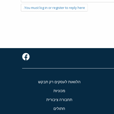
You must log in or register to reply here.
הלוואות לעסקים רק תבקש
מכוניות
תחבורה ציבורית
חתולים