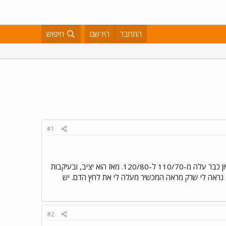
התחבר
הירשם
חיפוש
#1
בוקר טוב לכולן, הכי מלחיץ אותי שלחץ הדם שלי יחליט לקפוץ. למה? כי אני בת ארבעים, שבוע 29, ובתחילת ההריון כבר עלה מ-110/70 ל-120/80. מאז הוא יציב, ובעיקבות
 עם חרדת החלוקים הלבנים....... נראה לי שרק מראה המכשיר מעלה לי את לחץ הדם. יש
#2