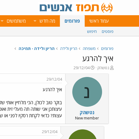
עמוד ראשי
פורומים
מה חדש
משתמשים
פוסטים
חיפוש
פורומים
משפחה
הריון ולידה
הריון ולידה - תמיכה
איך להרגע
פ
פ
נטשהק
29/12/04
ו
ו
ת
ר
29/12/04
ח
ס
נ
איך להרגע
ה
ם
נ
ב
ו
ת
ש
א
נטשהק
א
ר
עצות? כדאי לקחת רסקיו לפני או ש
י
New member
ך
29/12/04