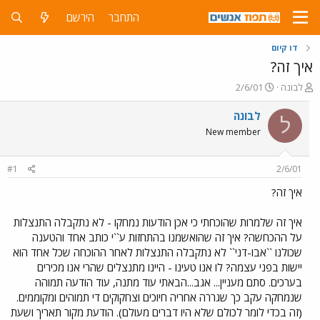
התחבר
הירשם
דו קיום
איך זה?
פ
פ
לבונה
2/6/01
ו
ו
ת
ר
לבונה
ל
ח
ס
New member
ה
ם
נ
ב
ו
ת
#1
2/6/01
ש
א
א
ר
איך זה?
י
ך
איך זה שלמרות שהוכחתי כי אכן הודעות נמחקו - לא נתקבלה התנצלות
על ההכחשה? איך זה שהואשמנו בהתחזות ע``י כותב אחד והטענה
שכולנו ``אבו-דני`` לא נתקבלה התנצלות לאחר ההוכחה שכל אחד הוא
יישות בפני עצמה? לו אנו טעינו - היינו מתנצלים שהרי אנו מכירים
בערכים. סתם מעניין... אגב...הבאתי עוד מתנה, עוד הודעה תמוהה
שנמחקה עקב כך שגררה אחריה חיוכים וצחקוקים די תמוהים ומקוממים.
(זה בכדי לומר לכולם שלא היו דברים מעולם). הודעת מקור תאריך ושעת