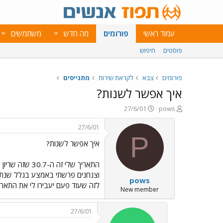
עמוד ראשי
פורומים
מה חדש
משתמשים
פוסטים
חיפוש
פורומים
צבא
לקראת שירות
מתגייסים
איך אפשר לשנות?
פ
פ
27/6/01
pows
ו
ו
ת
ר
27/6/01
ח
ס
P
איך אפשר לשנות?
ה
ם
נ
ב
ו
ת
התאריך שלי ז
ש
א
pows
א
ר
לזה שעוד פעם יעבירו לי את התאר
י
New member
ך
27/6/01