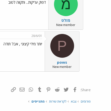
מ
דפוק עריקות... ותקווה לטוב
מזלט
New member
28/6/01
P
יותר מידי קיצוני , אבל תודה
pows
New member
פייסבוק
Twitter
Reddit
Pinterest
Tumblr
WhatsApp
דואר אלקטרונ
הוסף קי
Share:
פורומים
צבא
לקראת שירות
מתגייסים