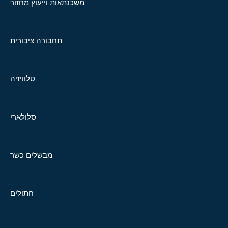
משכנתאות וייעוץ מחזור
תחבורה ציבורית
טלוויזיה
סלולארי
מבשלים כשר
חתולים