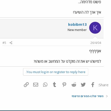
פשוט מדהימה...
איך ארך לה השיער!
kobibm13
K
New member
#5
26/4/04
אוףףףף
למישהו יש את זה מוקלט על המחשב או משהו?
You must log in or register to reply here.
פייסבוק
Twitter
Reddit
Pinterest
Tumblr
WhatsApp
דואר אלקטרוני
הוסף קישור
Share:
השיר שלנו-הפורום הרשמי