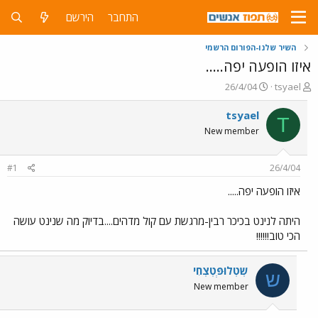
התחבר
הירשם
השיר שלנו-הפורום הרשמי
איזו הופעה יפה.....
פ
פ
26/4/04
tsyael
ו
ו
ת
ר
tsyael
T
ח
ס
New member
ה
ם
נ
ב
ו
ת
#1
26/4/04
ש
א
א
ר
איזו הופעה יפה.....
י
ך
היתה לנינט בכיכר רבין-מרגשת עם קול מדהים....בדיוק מה שנינט עושה
הכי טוב!!!!!!
שְטְלוּפְּטְצְחִי
ש
New member