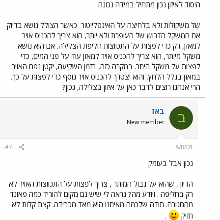
היסוד לאיזון נכון מתחיל במידה נכונה
של משקולות ולא בלחיצה על האינפלייטור
כאשר הצולל נושא בדיוק
את המשקל הדרוש של העופרת ולא יותר, הוא צריך להכניס אויר
למאזן, רק כדי לפצות על התכווצות חליפת הצלילה. אם הוא נושא
משקל מיותר, הוא צריך להכניס אויר למאזן עוד על פני המים, כדי
לפצות על משקל היתר. במקרה כזה, בזמן השקיעה, יקטן נפח האויר
במאזן בגלל הלחץ, והוא יצטרך להכניס אויר נוסף כדי לפצות על כך.
הרי אנחנו רוצים לדבר כאן על איזון בצלילה, נכון?
באז
ב
New member
#7
8/8/01
נכון אבל בעומק
הדיון , שהוא על גבול המותר , צריך לפצות על התכווצות האויר לא
רק בחליפה . ויודע מה? נראה לי שיש גם מקום להוריד כמה פאונד
מהחגורה. תודה שלכמה מאיתנו היא מאד מכבידה. קצת קלות לא
תזיק
.