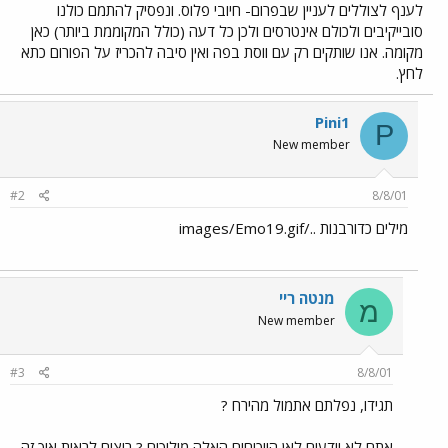
לענף לצוללים לעניין שבפרום- חיובי פלוס. ונפסיק להתמם כולנו
סובייקיבים ולכולם אינטרסים ולכן כל דעה (כולל המקוממת ביותר) כאן
מקומה. אנו שותקים רק עם ווסת בפה ואין סיבה להכריז על הפורום כתא
לחץ.
Pini1
P
New member
#2
8/8/01
מילים כדורבנות ../images/Emo19.gif
מנטה ריי
מ
New member
#3
8/8/01
תגידו, נפלתם אתמול מהירח ?
אתם לא יודעים לאן הויכוחים האלה מוליכים ? רוצים לראות איך זה