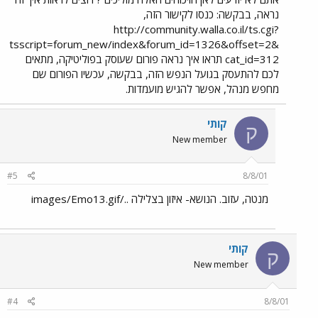
נראה, בבקשה: כנסו לקישור הזה,
http://community.walla.co.il/ts.cgi?
tsscript=forum_new/index&forum_id=1326&offset=2&
cat_id=312 תראו איך נראה פורום שעוסק בפוליטיקה, מתאים
לכם להתעסק בגועל הנפש הזה, בבקשה, עכשיו הפורום שם
מחפש מנהל, אפשר להגיש מועמדות.
קותי
ק
New member
#5
8/8/01
מנטה, עזוב. הנושא- איזון בצלילה ../images/Emo13.gif
קותי
ק
New member
#4
8/8/01