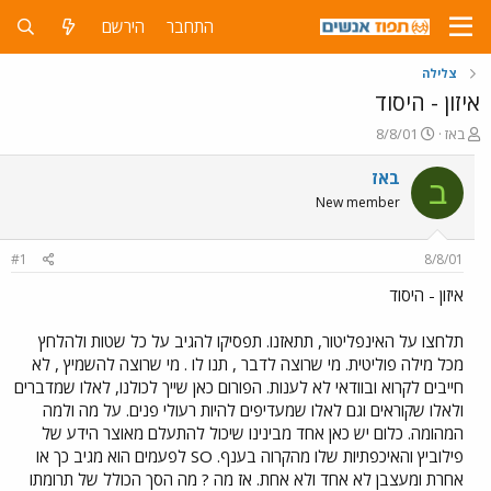
התחבר
הירשם
צלילה
איזון - היסוד
פ
פ
באז
8/8/01
ו
ו
ת
ר
באז
ב
ח
ס
New member
ה
ם
נ
ב
ו
ת
#1
8/8/01
ש
א
א
ר
איזון - היסוד
י
ך
תלחצו על האינפליטור, תתאזנו. תפסיקו להגיב על כל שטות ולהלחץ
מכל מילה פוליטית. מי שרוצה לדבר , תנו לו . מי שרוצה להשמיץ , לא
חייבים לקרוא ובוודאי לא לענות. הפורום כאן שייך לכולנו, לאלו שמדברים
ולאלו שקוראים וגם לאלו שמעדיפים להיות רעולי פנים. על מה ולמה
המהומה. כלום יש כאן אחד מבינינו שיכול להתעלם מאוצר הידע של
פילוביץ והאיכפתיות שלו מהקרוה בענף. SO לפעמים הוא מגיב כך או
אחרת ומעצבן לא אחד ולא אחת. אז מה ? מה הסך הכולל של תרומתו