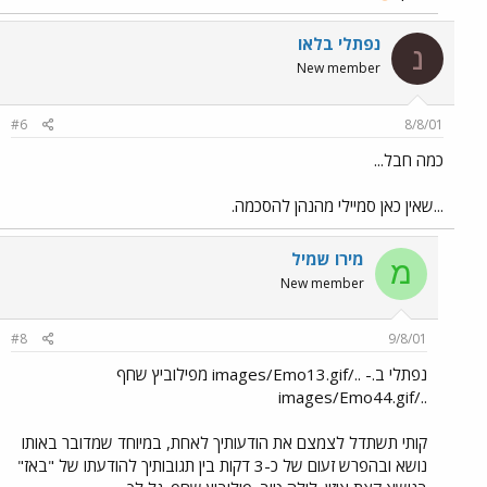
נפתלי בלאו
נ
New member
#6
8/8/01
כמה חבל...
...שאין כאן סמיילי מהנהן להסכמה.
מירו שמיל
מ
New member
#8
9/8/01
נפתלי ב.- ../images/Emo13.gif מפילוביץ שחף
../images/Emo44.gif
קותי תשתדל לצמצם את הודעותיך לאחת, במיוחד שמדובר באותו
נושא ובהפרש זעום של כ-3 דקות בין תגובותיך להודעתו של "באז"