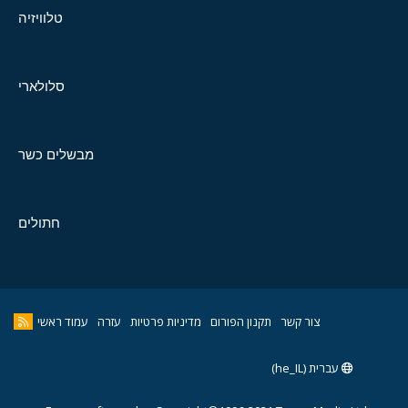
טלוויזיה
סלולארי
מבשלים כשר
חתולים
צור קשר
תקנון הפורום
מדיניות פרטיות
עזרה
עמוד ראשי
עברית (he_IL)