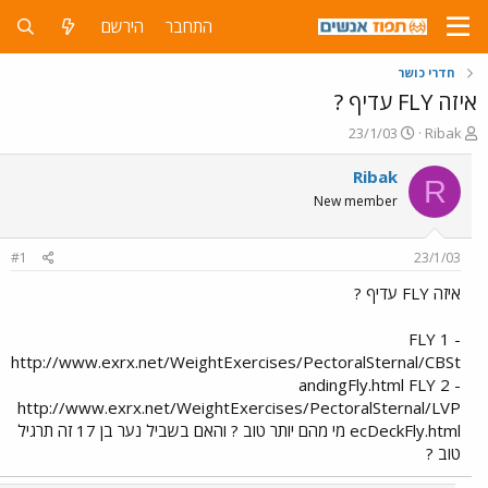
התחבר
הירשם
חדרי כושר
איזה FLY עדיף ?
פ
פ
23/1/03
Ribak
ו
ו
ת
ר
Ribak
R
ח
ס
New member
ה
ם
נ
ב
ו
ת
#1
23/1/03
ש
א
א
ר
איזה FLY עדיף ?
י
ך
FLY 1 -
http://www.exrx.net/WeightExercises/PectoralSternal/CBSt
andingFly.html FLY 2 -
http://www.exrx.net/WeightExercises/PectoralSternal/LVP
ecDeckFly.html מי מהם יותר טוב ? והאם בשביל נער בן 17 זה תרגיל
טוב ?