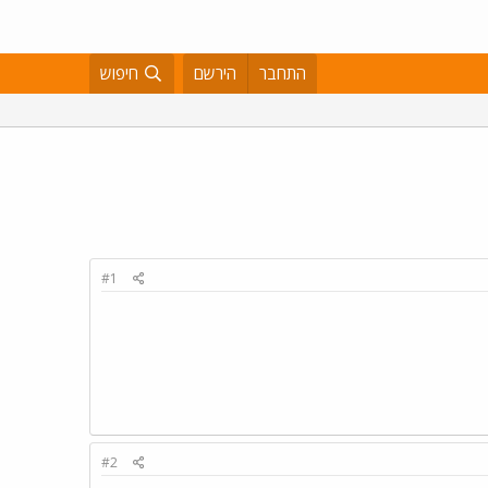
התחבר
הירשם
חיפוש
#1
#2