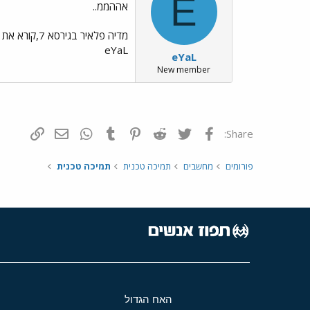
E
אההממ..
מדיה פלאיר
eYaL
eYaL
New member
פייסבוק
Twitter
Reddit
Pinterest
Tumblr
WhatsApp
דואר אלקטרונ
הוסף קי
Share:
פורומים
מחשבים
תמיכה טכנית
תמיכה טכנית
האח הגדול