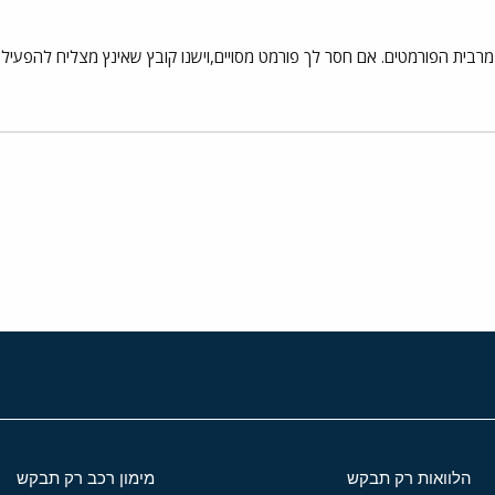
 בגירסא 7,קורא את מרבית הפורמטים. אם חסר לך פורמט מסויים,וישנו קובץ שאינץ מצלי
י
שור
הלוואות רק תבקש
מימון רכב רק תבקש