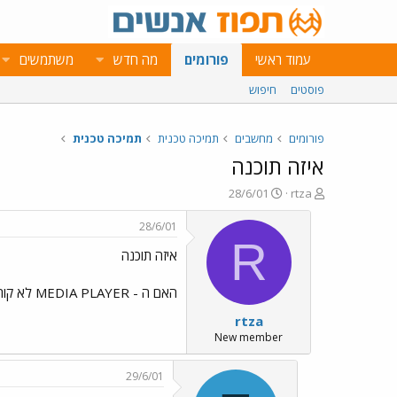
עמוד ראשי
פורומים
מה חדש
משתמשים
פוסטים
חיפוש
פורומים
מחשבים
תמיכה טכנית
תמיכה טכנית
איזה תוכנה
פ
פ
28/6/01
rtza
ו
ו
ת
ר
28/6/01
ח
ס
R
איזה תוכנה
ה
ם
נ
ב
ו
ת
האם ה - MEDIA PLAYER לא קורא את כל סוגי קבצי הסרטים או שזה רק אצלי?
ש
א
rtza
א
ר
י
New member
ך
29/6/01