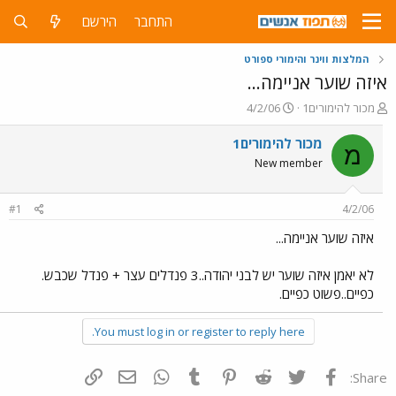
התחבר
הירשם
המלצות ווינר והימורי ספורט
איזה שוער אניימה...
פ
פ
מכור להימורים1
4/2/06
ו
ו
ת
ר
מכור להימורים1
מ
ח
ס
New member
ה
ם
נ
ב
ו
ת
#1
4/2/06
ש
א
א
ר
איזה שוער אניימה...
י
ך
לא יאמן איזה שוער יש לבני יהודה..3 פנדלים עצר + פנדל שכבש.
כפיים..פשוט כפיים.
You must log in or register to reply here.
פייסבוק
Twitter
Reddit
Pinterest
Tumblr
WhatsApp
דואר אלקטרוני
הוסף קישור
Share: