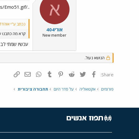
א
../images/Emo51.gifעכשיו שמתי לב.
נכתב ע"י אוהד11:
אורי404
קרא מה כתבנו ע
New member
עכשיו שמתי לב.
הנושא נעול.
פייסבוק
Twitter
Reddit
Pinterest
Tumblr
WhatsApp
דואר אלקטרונ
הוסף קי
Share:
פורומים
אקטואליה
על סדר היום
תחבורה ציבורית