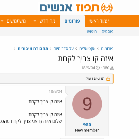
עמוד ראשי
פורומים
מה חדש
משתמשים
פוסטים
חיפוש
פורומים
אקטואליה
על סדר היום
תחבורה ציבורית
איזה קו צריך לקחת
פ
פ
18/9/04
980
ו
ו
ת
ר
הנושא נעול.
ח
ס
ה
ם
18/9/04
נ
ב
9
ו
ת
איזה קו צריך לקחת
ש
א
א
ר
איזה קו צריך לקחת
י
שלום איזה קו אני צריך לקחת מהכפר
ך
980
New member