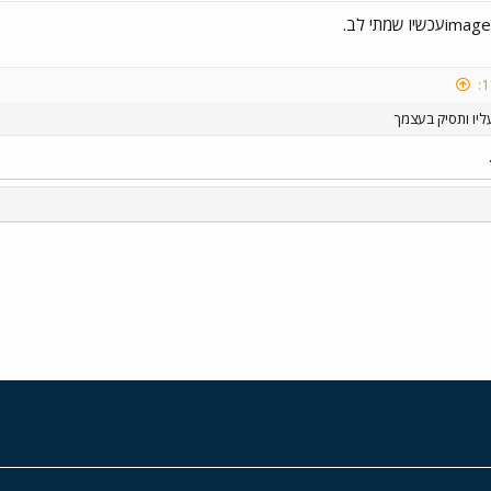
ליו ותסיק בעצמך
י
שור