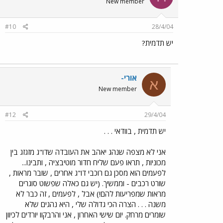
New member
#10
28/4/04
יש תדמית?
אורי-
א
New member
#12
29/4/04
יש תדמית , בוודאי . . .
אני לא מצפה שנהג יאהב את העובדה שדו"ג מזגזג בין
מכוניות , תראו פעם שליח חדור מוטיבציה , ותבינו...
לפעמים הוא מסכן גם רוכבי דו"ג אחרים , שובר מראות ,
שורט רכבים - וממשיך. (יש גם כאלה שפשוט סוגרים
מראות שמפריעות להם!) אבל , לפעמים , זה כבר לא
משנה . . . הצרה הכי גדולה שלי , היא נהגים שלא
שומרים מרחק. יום שישי האחרון , אני והרבקוו יורדים לכיוון