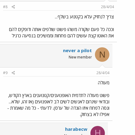
#8
28/4/04
צריך לנחזיק עלא בקטנוע בשלף...
וככה כל פעם שקורה משהו פשוט שולפים אותה ודופקים להם
את האוטו קצת עושים להם פחחות וממשיכים בנסיעה כרגיל
never a pilot
N
New member
#9
28/4/04
מעולה
פשוט מעולה לתדמית האופנוענים/קטנוענים בארץ הקודש,
ובודאי שיגרום לאנשים לשים לב לאופנועים (אז זהו, שלא...
ונסה לפחח איזו הונדה של ערס). לדעתי - כל מה שאמרת -
אפילו לא בצחוק.
harabecw
H