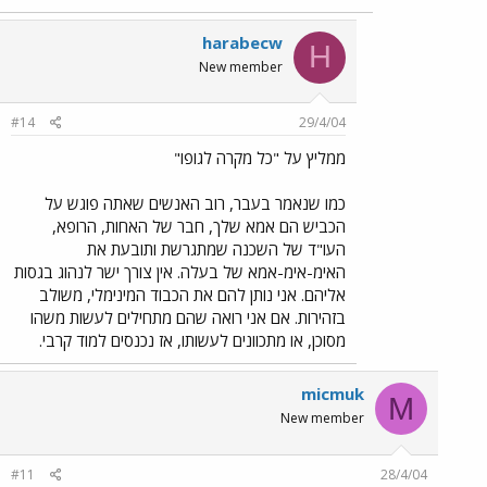
harabecw
H
New member
#14
29/4/04
ממליץ על "כל מקרה לגופו"
כמו שנאמר בעבר, רוב האנשים שאתה פוגש על
הכביש הם אמא שלך, חבר של האחות, הרופא,
העו"ד של השכנה שמתגרשת ותובעת את
האימ-אימ-אמא של בעלה. אין צורך ישר לנהוג בגסות
אליהם. אני נותן להם את הכבוד המינימלי, משולב
בזהירות. אם אני רואה שהם מתחילים לעשות משהו
מסוכן, או מתכוונים לעשותו, אז נכנסים למוד קרבי.
micmuk
M
New member
#11
28/4/04