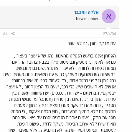
אללה וואכבר
א
New member
#4
27/4/04
עם מוזיקה ומזגן , זה לא יעזור
הפתרון איננו ברעש הנפלט מהאגזוז. נהג שלא עוצר בעצור ,
כנראה לא מרוכז מספיק וגם מטוס סילון בצבע צהוב זוהר , עם
מצערת פתוחה לרווחה , לא יעורר אותו. אנשים גם מתנגשים
במשאיות (או משחקים משחקי כבוש עם משאיות. כמה פעמים ראית
נהג נותן גז לפני רמזור אדום , כדי לעמוד לפני משאית ברמזור?
אנשים לא חושבים שיש כלי רכב, שעם כל הרצון הטוב , לא יעצרו
"במקום". מבחינתם - יש רווח , נכנסים) יש המוווווווון תאונות בין
פחיות , המון. בד"כ , תאונה בין פחיות (תסתכל על פגושי מכוניות
מסביב , כמה מהם "נישקו" פעם חפצים זרים? המון) לפעמים
תחלוף גם ללא המשך התערבות , חוץ מכמה צעקות , כי הפגוש
ספג את הנזק , פעמים אחרות הנהגים יסגרו על פיצוי של כמה
מאות ש"ח ללא עירוב הביטוח. נשיקה לדו"ג , פשוט הופכת
למסוכנת , וכמעט תמיד יש נזק (לא מהנגיעה , אלא מאיבוד שיווי