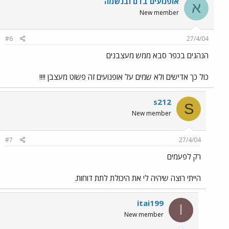
אופנועים בדם ובנשמה
א
New member
#6
27/4/04
הנהגים בכפר סבא ממש מעצבנים
כול כך אדישים ולא שמים על אופנועים זה פשוט מעצבן !!!!
s212
S
New member
#7
27/4/04
רק לפעמים
הייתי רוצה שיהיה לי את היכולת לתת דוחות.
itai199
I
New member