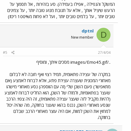
המשקל והנפילה , אפילו בעמידה). סע בזהירות , אל תסמוך על
הרעש שיציל אותך , אלא על תגובת מנוע טובה יותר , על צמיגים
טובים יותר , על בלמים טובים יותר , ועל לא פחות מ100% ריכוז)
dptnl
D
New member
#5
27/4/04
../images/Emo45.gif מסכים איתך, ומוסיף
במקרה של עצירה פתאומית, תמיד רצוי ואף חובה לא לבלום
מאחורי המכונית שעצרה עצירת פתע, אלא לברוח לאמצע (אם
מתאפשר) פעם השכן שלי (זה עם הווספה) נסע מאחורי מישהו
שעצר בפתאומיות, ולמזלו של השכן, הוא החליט לברוח לאמצע
(להיות מקביל לזה שעצר עצירה פתאומית), זה היה צפוי. הרכב
שנסע מאחורי השכן, נכנס בהוא שעצר בחוזקה, מה שהיה יכול
למחוץ את השכן למוות, אם היה עוצר מאחורי הרכב שבלם
בחוזקה.