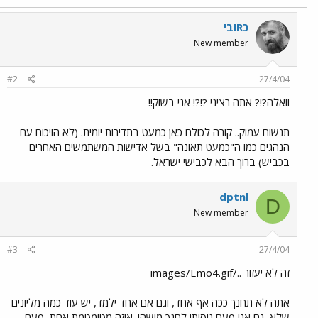
כRובי
New member
#2
27/4/04
וואלה?!? אתה רציני ?!?! אני בשוק!!
תנשום עמוק.. קורה לכולם כאן כמעט בתדירות יומית. (לא הויכוח עם
הנהגים כמו ה"כמעט תאונה" בשל אדישות המשתמשים האחרים
בכביש) ברוך הבא לכבישי ישראל.
dptnl
D
New member
#3
27/4/04
זה לא יעזור ../images/Emo4.gif
אתה לא תחנך ככה אף אחד, וגם אם אחד ילמד, יש עוד כמה מליונים
שלא
גם אני פעם ניסיתי לחנך מישהי. איזה מטומטמת אחת, פעם