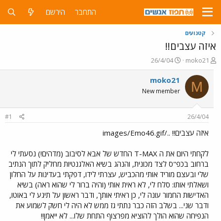
התחבר
הירשם
קטנועים
איזה עצבים!!
פ
פ
26/4/04
moko21
ו
ו
ת
ר
moko21
M
ח
ס
New member
ה
ם
נ
ב
ו
ת
#1
26/4/04
ש
א
א
ר
איזה עצבים!! ../images/Emo46.gif
י
ך
לקחתי היום את ה T-MAX החדש של אבא לסיבוב (מדהים!) נסעתי לי
ברחוב בכפ"ס לצד מכונית, והנהג בשיא האלגנטיות מחליק לתוך הנתיב
שלי ובעצם מוריד אותי מהכביש, עצרתי לידו, דפקתי בעדינות על החלון
ושאלתי אותו: סלח לי, לא ראית אותי (והיה ברור לי שהוא ראה) בשיא
האדישות החמור עונה לי, כן ראיתי אותך, ודבר ראשון על תיגע לי באוטו,
ודבר שני... בשלב הזה כבר נתתי גז ממש לא היה לי חשק לשמוע את
הנפיחה שהוא הולך להוציא מפרצוף התחת שלו... לא ייאמן!!