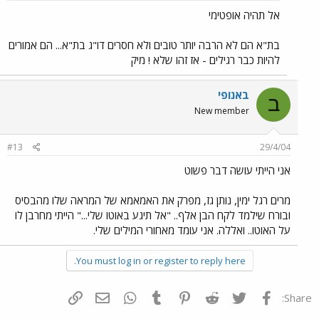
אל תהיה אופטימי
בת"א הם לא הרבה יותר טובים ולא חסרים דו"ג בת"א... הם אמורים
להיות כבר רגילים - אז זהו שלא ! מיק
באנופי
ב
New member
#13
29/4/04
אני הייתי עושה דבר פשוט
מרים רגל ימין, נותן גז, מפרק את האמאמא של המראה שלו מהבסיס
ובורח שילמד לקח הבן אלף.. "אל תיגע באוטו שלי..." הייתי מחרבן לו
על האוטו.. ואללה. אני עומד מאחורי המילים שלי.
You must log in or register to reply here.
פייסבוק
Twitter
Reddit
Pinterest
Tumblr
WhatsApp
דואר אלקטרוני
הוסף קישור
Share: