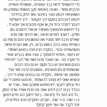
כדי להשתחל לרווח בן 5 המטרים , ששמרתי משיירת
הרכבים ממול - שנעה באיטיות עקב משאית עמוסה) מה
האופציות? לנסוע 100 בסיבוב עיוור הדוק בלילה?
לנסוע לעין כרם במקום דרך הקסטל - דרך ירושלים?
לעבור לטנדר גדול ורק אז אקח סיבובים איך שבא לי ,
בלי לחשוש מהמטורף מאחור? או אולי להתנהג כמו
חוליגן , לשבור לאדיוט מראה , ואז לגלות שזה אדם
שאלים הרבה יותר ממני? את המשוגעים ההם פגשתי גם
כשהייתי נוסע ברכב באותו כביש , רק שאז הם היו פחות
משמעותייפ עבורי , במקרה הרע מכה בפגוש האחורי -
יש ביטוח , ויכולתי להתמקד ב 100 אחוז בכביש. אחרי
כל מקרה כזה , אני מאבד מהרגישות שלי לגבי "תדמית".
נהגים מטורפים יש בכל מקום. יש גם נהגי רכבים
שמשתחלים כמו מטורפים , ומסוכנים הרבה יותר מכל
טוסטוס. אני אישית , נתקלתי גם בנהגים שפינו לי דרך ,
וכשראו שאני לא ממהר להשתחל , זזו מעט וסימנו לי עם
היד ובחיוך לעבור. לא מחפש שיאהבו אותי , אבל יש
הבדל בין זה לבין להרוג אותי. מה מרגיז אותי? שלפי החוק
, כל נהג מעל גיל (לא זוכר...) יכול לחנוך נהג חדש למשך
1/2 שנה. 1/2 שנה , שברוב המקרים הנהג החדש רק
יזכה לקבל עוד ועוד חינוך קלוקל.