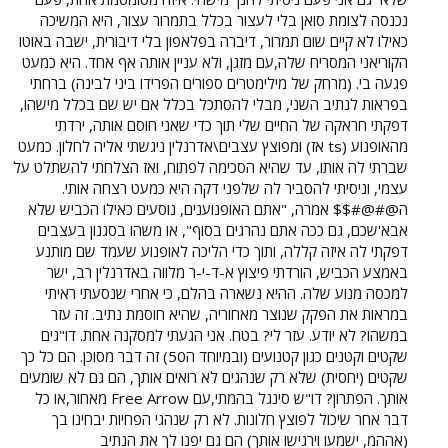
נכנסה לצומת סואן בלי לעצור בכלל בתמרור עצור, היא המשיכה
כאילו לא קיים שום תמרור, דיברה בפלאפון בלי דיבורית, ישבה באוטו
הקוריאני המסריח שלה,עם מזגן, ולא עניין אותה אף אחד. היא כמעט
פגעה בי. (מרחק של מילימטרים ספורים הפרידו ביני לבינה) ברחתי
בפראות לנתיב השני, מבלי להסתכל בכלל אם יש שם בכלל מישהו,
דפקתי חראקה של החיים שלי תוך כדי שאני חוסם אותה, ירדתי
מהאופנוע (ts אז) ומפוצץ עצבים\אדרנלין ניגשתי אליה לחלון. כמעט
שברתי לה אותו, עד שהיא הסכימה לפתוח, ואז הצלחתי להשתלט על
עצמי, וניסיתי להסביר לה שלפני דקה היא כמעט רצחה אותי.
ה@#@#$$ אמרה, "אתם האופנוענים, נוסעים כאילו הכביש שלא
אבא'שכם, גם ככה אתם נהרגים בסוף", או משהו בסגנון בעצבים
דפקתי לה איזה קללה, ותוך כדי הליכה לאופנוע שעמד שם מותנע
באמצע הכביש, הורדתי פיצוץ א-ד-י-ר מלווה באדרנלין רב, ישר
למכסה מנוע שלה. ההיא נשארה בהלם, כי אחרי שנסעתי ראיתי
במראות את הפקק שנוצר מאחוריה, שהיא חוסמת נתיב. זה עזר
במשהו? לא יודע. עזר לי? בטח. אני הגעתי למסקנה אחת. דו"גים
שקטים וקטנים כגון קטנועים (ובמיוחד ה50) זה דבר מסוכן. הם כל כך
שקטים (יחסית) שלא רק שנהגים לא רואים אותך, הם גם לא שומעים
אותך. הפתרון? דו"ש סינגל בהמתי,עם Free Arrow מאחור,או כל
דבר אחר שיכול לפוצץ חלונות. לא רק שנהגי הפחיות יבחינו בך
(אההמ, ישמעו וירגישו אותך) הם גם יפנו לך את הנתיב