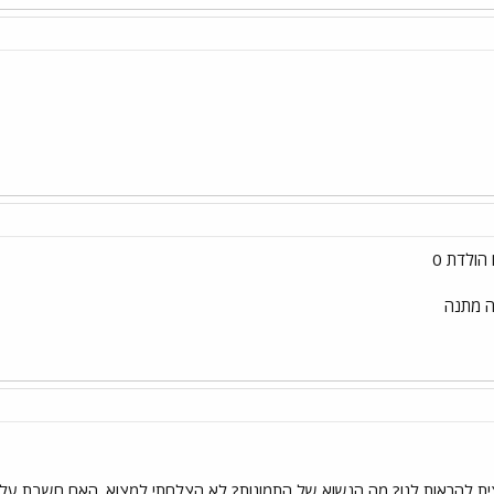
הולדת 0
ה מתנה
צית להראות לנו? מה הנשוא של התמונות? לא הצלחתי למצוא. האם חשבת על 