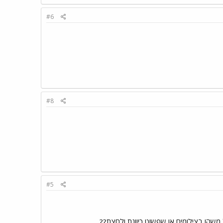
#6
#8
#5
משהו בצילומים או שפשוט כיוונת ולחצת??