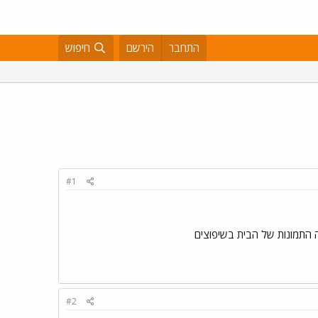
התחבר
הירשם
חיפוש
#1
#2