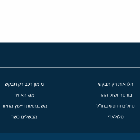
י
שור
הלוואות רק תבקש
מימון רכב רק תבקש
בורסה ושוק ההון
מזג האוויר
טיולים וחופש בחו"ל
משכנתאות וייעוץ מחזור
סלולארי
מבשלים כשר