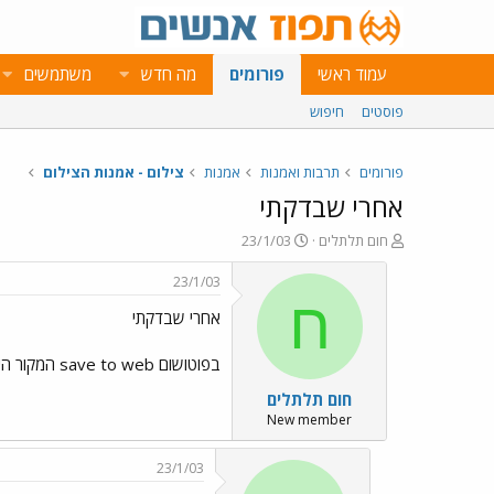
עמוד ראשי
פורומים
מה חדש
משתמשים
פוסטים
חיפוש
פורומים
תרבות ואמנות
אמנות
צילום - אמנות הצילום
אחרי שבדקתי
פ
פ
חום תלתלים
23/1/03
ו
ו
ת
ר
23/1/03
ח
ס
ח
אחרי שבדקתי
ה
ם
נ
ב
ו
ת
בפוטושום save to web המקור היה 900K איך זה יכול להיות אם שמור במחשב קובץ של 100 או 90K? טוב הנה התמונות של הבית בשיפוצים
ש
א
חום תלתלים
א
ר
י
New member
ך
23/1/03