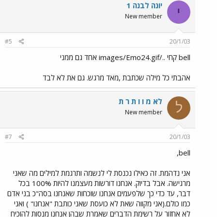
יונה לבנה 1
י
New member
#5
20/1/03
bell קחי ../images/Emo24.gif אחד גם ממני
אהבתי כל מילה שכתבת ,מאד מרגש. גם את לא לבד
לא מ ו ו ת ר ת
ל
New member
#7
20/1/03
bell,
אני נדהמת. זה כאילו נכנסת לי לנשמה ותרגמת למילים מה שאני
מרגישה. אבל בדיוק. אנחנו דורשות מעצמנו להיות 100% בכל
דבר, עד כדי כך שלפעמים אנחנו שוכחות שאנחנו בסה"כ בני אדם
כמו כולם.(אני מקווה שאת לא כועסת שאני כותבת "אנחנו" ) ואני
לא אחזור על רשימת הדברים שאמרת שבהן אנחנו מנסות להוכיח