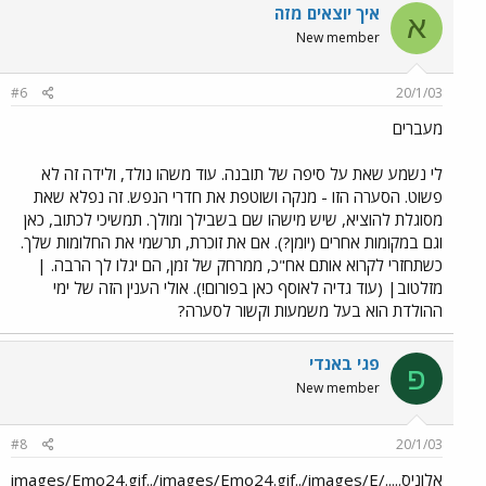
איך יוצאים מזה
א
New member
#6
20/1/03
מעברים
לי נשמע שאת על סיפה של תובנה. עוד משהו נולד, ולידה זה לא
פשוט. הסערה הזו - מנקה ושוטפת את חדרי הנפש. זה נפלא שאת
מסוגלת להוציא, שיש מישהו שם בשבילך ומולך. תמשיכי לכתוב, כאן
וגם במקומות אחרים (יומן?). אם את זוכרת, תרשמי את החלומות שלך.
כשתחזרי לקרוא אותם אח"כ, ממרחק של זמן, הם יגלו לך הרבה. |
מזלטוב| (עוד גדיה לאוסף כאן בפורום!). אולי הענין הזה של ימי
ההולדת הוא בעל משמעות וקשור לסערה?
פגי באנדי
פ
New member
#8
20/1/03
אלוניס...../images/Emo24.gif../images/Emo24.gif../images/E