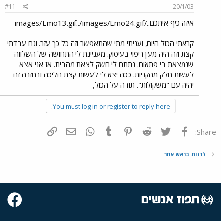
#11
20/1/03
איזה כיף איתכם../images/Emo13.gif../images/Emo24.gif
קראתי הכול היום, ועניתי מתי שהתאפשר וזה כל כך עזר. וגם עבדתי
קצת וזה היה מעין ריפוי בעיסוק. מעניינת לי התחושה של השלווה
שנמצאת בי פתאום. נתתם לי חשק לצאת מהבית. אז אני אצא
לעשות חלק מהקניות. ככה יצא לי לעשות קצת הליכה ובחזרה זה
יהיה עם "משקולות". תודה על הכול,
You must log in or register to reply here.
פייסבוק
Twitter
Reddit
Pinterest
Tumblr
WhatsApp
דואר אלקטרוני
הוסף קישור
Share:
לרזות בראש אחר