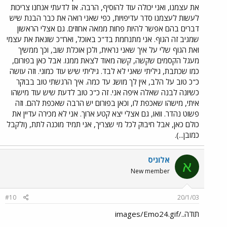
את עצמנו, ואני יכולה עוד להוסיף, הרבה. אז לדעתי אנחנו צריכות
לעשות לעצמנו סדר עדיפויות, כפי שאני רואה את כבר הבנת שיש
דברים בהם אפשר להיות פחות ממאה אחוזים. גם אצלי הראשון
שמגיב זה הגוף. אני מתנחמת בד"כ באוכל, ואח"כ שונאת את עצמי
ואת הגוף שלי על איך שאני נראית, ולכן אוכלת שוב, וכך ממשיך
מעגל הקסמים שקשה, קשה מאוד לצאת ממנו. אבל כאן בפורום,
כמו שכתבת, גיליתי שאני לא לבד. גיליתי שיש עוד כמוני. וזה עושה
כ"כ טוב על הלב, אין לך מושג עד כמה. איך הרגשתי טוב בבוקר
כשיונה לבנה שאלה איפה אני. זה כ"כ טוב לדעת שיש עוד מישהו
איתי, מישהו שאכפת לו, וכאן בפורום יש הרבה שאכפת להם. וזה
פשוט נהדר. וואו, גם אצלי יצא קטע ארוך. אני לא מכירה עדיין את
כולם כאן, אבל חיבוק לכל מי שצריך, אני תמיד מוכנה לתת, (ולקבל
כמובן...).
אלוניס
א
New member
#10
20/1/03
תודה../images/Emo24.gif