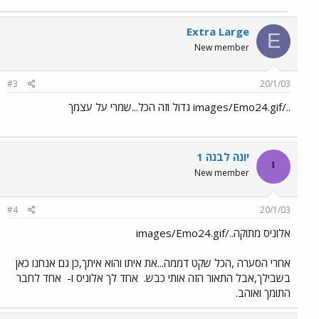
Extra Large
E
New member
#3
20/1/03
../images/Emo24.gif גדול וזה הכל...שמרי על עצמך
יונה לבנה 1
י
New member
#4
20/1/03
אלוניס מתוקה../images/Emo24.gif
אחרי הסערה ,הכל שקט דממה...את איתו והוא איתך,כן גם אנחנו כאן
בשבילך,אבל התאור הזה אותי כבש.
אחד לך אלוניס ו-
אחד לחבר
התומך ואוהב.