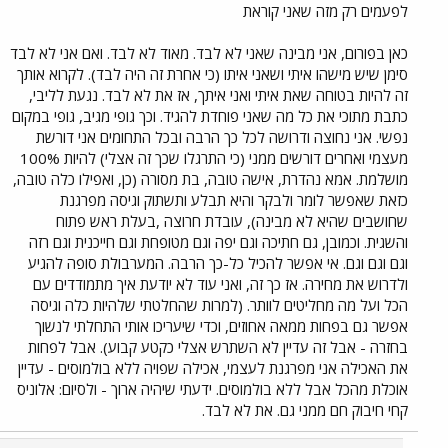
לפעמים רק מזה שאני קוראת
כאן בפורום, אני מבינה שאני לא לבד. מאוד לא לבד. ואם אני לא לבד
סימן שיש מישהו איתי ושאני איתו (כי אחרת זה היה לבד). לקרוא אותך
זה להיות בטוחה שאת איתי ואני איתך, אז את לא לבד. נגעת לליבי,
כתבת מתוכי את כל מה שאני פוחדת להגיד. וכך גופי מגיב, גופי במקום
נפשי. אני נחוצה ודרושה לכל כך הרבה ובכל התחומים אני דורשת
מעצמי ואחרים דורשים ממני (כי התרגלו שכך זה אצלי) להיות 100%
מושלמת. אמא נהדרת, אישה טובה, בת מסורה (כן, ואפילו כלה טובה,
כזאת שאפשר לומר ולבקר והיא תבלע ותשתוק וגיסה מפרגנת
שחושבים שהיא לא מבינה), עובדת חרוצה ,בעלת ראש פתוח
והשגית. וכמובן, גם חתיכה וגם יפה וגם מטופחת וגם חייכנית וגם רזה
וגם וגם וגם. אי אפשר להכיל כל-כך הרבה. המערבולת סופה להגיע
ולדרוש את מחירה. אז כך זה, ואני עוד לא יודעת איך מתמודדים עם
הכל ועל מה מחליטים לוותר. (למרות שהחלטתי שלהיות כלה וגיסה
אפשר גם בפחות ממאה אחוזים, וכדי שיעריכו אותי התחלתי לנשוך
בחזרה - אבל זה עדיין לא השתרש אצלי כקטע קבוע). אבל לפחות
את האכילה אני מפרגנת לעצמי, אכילה שפויה ללא בולמוסים - עדיין
אוכלת מהכל אבל ללא בולמוסים. ידעתי שיהיה ארוך - ולסיום: אלוניס
קחי חיבוק חם ממני גם. את לא לבד.