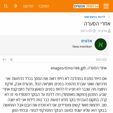
התחבר
הירשם
לרזות בראש אחר
אחרי הסערה
פ
פ
אלוניס
20/1/03
ו
ו
ת
ר
אלוניס
א
ח
ס
New member
ה
ם
נ
ב
ו
ת
#1
20/1/03
ש
א
א
ר
אחרי הסערה../images/Emo188.gif
י
ך
אם הייתי כותבת במהלכה לא הייתי רואה את המסך בגלל הדמעות. אני
מרגישה שאני עוברת מהפכה בפנים. מוציאה הכול, מנערת אבק, זורקת
החוצה מה שכבר לא מגיע לו להיות בפנים. השעון צלצל היום קצת אחרי
שבע. התכנון (התקווה מאתמול) היה ללכת על הבוקר לסטודיו סי. זה לא
קרה. במקום העברתי בוקר מלא דמעות. כבר כמה לילות אני לא ישנה
טוב. חלומות מאוד קשים ומטרידים. אני לא זוכרת את רובם אבל התחושה
בבוקר היא שלא ישנתי כמעט. הבוקר התפרקתי לגמרי. ובכיתי המון.