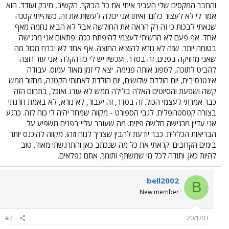
והחבר המקסים שלי העביר איתי את כל הבוקר. הקשיב, חיבק ועודד. הוא
אמר לי לא לעצור כלום. ואיתו אני יכולה לעשות את זה. כשהייתי קטנה
שנאתי לבכות כי זה רק הראה את החולשה אבל לא הביא נחמה מאף
אחד. אף פעם לא הרשיתי לעצמי להיפתח ככה. פתאום אני מרגישה
בטוחה יותר. שזה לא נורא להוציא החוצה. אף אחד לא יברח מכול מה
שאני מחזיקה בפנים. זה בסדר. ועכשיו יש לי כזו הקלה. אני עוד רוצה
להביט לתוכה, לספוג אותה פנימה. יצא לי זמן מאוד עמוס. עבודה
אינטנסיבית, יום הולדת שלושים, יום הולדת לאחותי הקטנה, מחזור ממש
קשה ושפעת והסיוטים האלה בלילה ממש לא עזרו. ואוכל, בתחום הזה
כבר אמרתי לעצמי הכול. זה בסדר, זה יעבור, לא נורא, לא באמת חרגתי
בצורה קטסטרופלית. לגבי הספורט - מקווה שמחר יהיה לי כוח לזה. כרגע
אני עדיין מרגישה חלשה פיזית. מה שעובר עליי בפנים משפיע על
הבריאות הכללית. כבר יודעת להבין שצריך לנוח וזהו. מקווה להיכנס יותר
בימים הקרובים. קראתי את כל מה שנכתב כאן והתרגשתי מאוד. טוב
להיות כאן. ותודה לכל מי שמשתף ותומך. אתם נפלאים.
bell2002
B
New member
#2
20/1/03