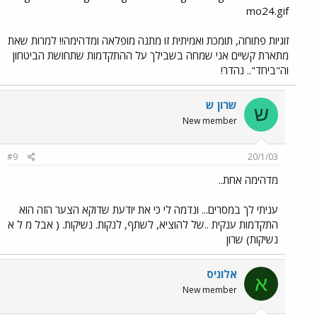
mo24.gif
זוגיות פתוחה, תומכת ואמיתית זו מתנה מופלאה ומדהימה!! למרות שאת
מתארת קשיים אני שמחה בשבילך על ההתקדמות שתחושת הביטחון
וה"ביחד".. נהדר!
שרון ש
ש
New member
#9
20/1/03
מדהימה אחת..
עניתי לך במסרים... ונדמה לי כי את יודעת שדוקא הצער הזה הוא
התקדמות ענקית ..של להוציא, לשתף, לנקות. נשיקות. ( אבל מ ל א
נשיקות) שרון
אלוניס
א
New member