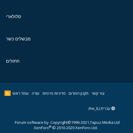
סלולארי
מבשלים כשר
חתולים
צור קשר
תקנון הפורום
מדיניות פרטיות
עזרה
עמוד ראשי
עברית (he_IL)
Forum software by
Copyright©1996-2021,Tapuz Media Ltd.
®
XenForo
© 2010-2020 XenForo Ltd.