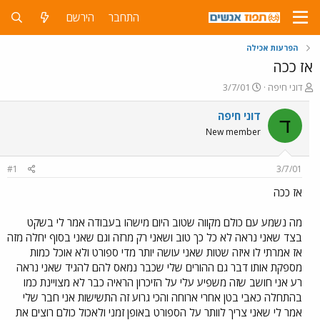
התחבר
הירשם
הפרעות אכילה
אז ככה
פ
פ
דוני חיפה
3/7/01
ו
ו
ת
ר
דוני חיפה
ד
ח
ס
New member
ה
ם
נ
ב
ו
ת
#1
3/7/01
ש
א
א
ר
אז ככה
י
ך
מה נשמע עם כולם מקווה שטוב היום מישהו בעבודה אמר לי בשקט
בצד שאני נראה לא כל כך טוב ושאני רק מרזה וגם שאני בסוף יחלה מזה
אז אמרתי לו איזה שטות שאני עושה יותר מדי ספורט ולא אוכל כמות
מספקת אותו דבר גם ההורים שלי שכבר נמאס להם להגיד שאני נראה
רע אני חושב שזה משפיע עלי על הזיכרון הראיה כבר לא מצויינת כמו
בהתחלה כאבי בטן אחרי ארוחה והכי גרוע זה התשישות אני חבר שלי
אמר לי שאני צריך לוותר על הספורט באופן זמני ולאכול כולם רוצים את