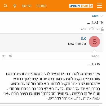
התחבר
הירשם
מטאל
אז ככה...
פ
פ
4/6/01
S.C
ו
ו
ת
ר
S.C
S
ח
ס
New member
ה
ם
נ
ב
ו
ת
#1
4/6/01
ש
א
א
ר
אז ככה...
י
ך
אין לי ממש מה להגיד ברוכים הבאים לכל המצטרפים החדשים גם אם
אתם רציניים בקשר למפגש בואו נחכה עם זה קצת לסוף החודש
שהבגרויות יהיו מאחור ובקשר לברווזון, הוא כתב פול הודעות וכמעט
בכולם הוא ירד על מישהו , לדעתי הוא לא חסר פה בפורום יותר מדיי ,
תגיבו על זה בבקשה , אני תמיד יכול להחזיר אותו אם באמת רוצים שאני
יעשה את זה... וזהו... אני חוזר ללימודים...