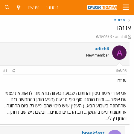
התחבר
הירשם
חתונות
אז זהו
פ
פ
6/6/06
adich6
ו
ו
ת
ר
adich6
A
ח
ס
New member
ה
ם
נ
ב
ו
ת
#1
6/6/06
ש
א
א
ר
אז זהו
י
ך
אני אחרי איפור ניסיון והחתונה שבוע הבא וזה נורא מוזר לראות את עצמי
עם איפור...... והיום הזמננו סוף סוף טבעות (הגיע הזמן בהתחשב בזה
שהחתונה בשבוע הבא...) העיניין שיש סיכוי שהם יגיעו רק ביום החתונה...
אז תמונות יגיעו בהמשך... רוב הדברים סגורים.... ובשבת יש שבת חתן....
והזמן רץ לי....
breakfast