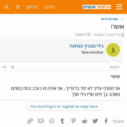
התחבר
הירשם
עשרים פלוס
אושר!
פ
פ
גילי והכריך המיועד
9/8/01
ו
ו
ת
ר
גילי והכריך המיועד
ג
ח
ס
New member
ה
ם
נ
ב
ו
ת
#1
9/8/01
ש
א
א
ר
אושר!
י
ך
אני מטורף עלייך לא יכול בלעדייך... אני אהיה פו בערב בטח בפורום
מאוהב בך חיים שלי! גילי שלך
You must log in or register to reply here.
פייסבוק
Twitter
Reddit
Pinterest
Tumblr
WhatsApp
דואר אלקטרוני
הוסף קישור
Share: