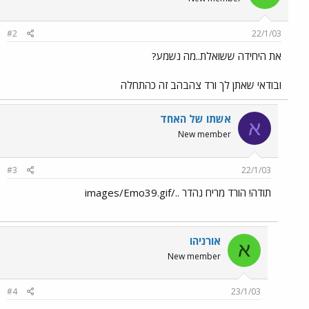
#2
22/1/03
את היחידה ששואלת..מה נשמע?
ובודאי שאתן לך ורד צהבהב זה כהתחלה
אשתו של האחד
א
New member
#3
22/1/03
תודה! הורד מריח נהדר ../images/Emo39.gif
אורניהו
א
New member
#4
23/1/03