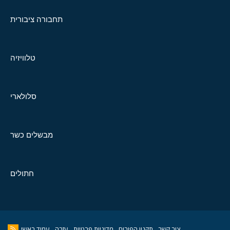
תחבורה ציבורית
טלוויזיה
סלולארי
מבשלים כשר
חתולים
צור קשר
תקנון הפורום
מדיניות פרטיות
עזרה
עמוד ראשי