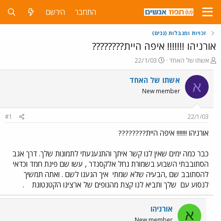
התחבר
הירשם
זכויות ומגבלות (נכים)
אורניהו !!!!!!! איפה היית????????
פ
פ
אשתו של האחד
22/1/03
ו
ו
ת
ר
אשתו של האחד
א
ח
ס
New member
ה
ם
נ
ב
ו
ת
#1
22/1/03
ש
א
א
ר
אורניהו !!!!!!! איפה היית????????
י
ך
כבר כמה ימים שאין לנו קשר איתך והתגעגעתי לתמונות שלך. דרך אגב
הסתובבתי השבוע בשמורת נחל אלקסנדר , עשו שם פינת חמד וכדאי
להסתובב שם ,הבעיה שלא שמתי
איך הגענו לשם . ואתה תמשיך
לנסוע עם
שלך ותביא לנו קצת מהנופים של ארצינו הקטנטונת
.
אורניהו
א
New member