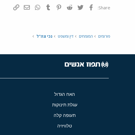
פייסבוק
Twitter
Reddit
Pinterest
Tumblr
WhatsApp
דואר אלקטרונ
הוסף קי
Share:
פורומים
המומחים
דין ומשפט
נכי צה"ל
האח הגדול
עגלת תינוקות
תעופה קלה
טלוויזיה