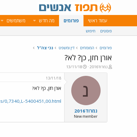
עמוד ראשי
פורומים
מה חדש
משתמשים
פוסטים
חיפוש
פורומים
המומחים
דין ומשפט
נכי צה"ל
אורן חזן, כן? לא?
פ
פ
נמרוד2016
13/11/18
ו
ו
ת
ר
13/11/18
ח
ס
נ
אורן חזן, כן? לא?
ה
ם
נ
ב
ו
ת
cles/0,7340,L-5400451,00.html
ש
א
נמרוד2016
א
ר
י
New member
ך