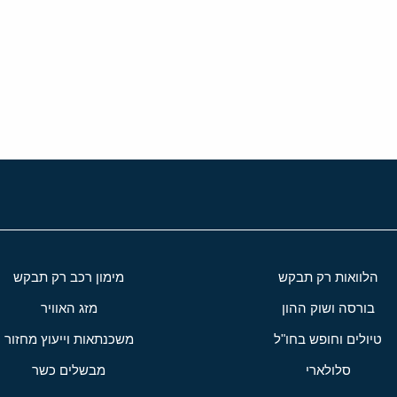
י
שור
הלוואות רק תבקש
מימון רכב רק תבקש
בורסה ושוק ההון
מזג האוויר
טיולים וחופש בחו"ל
משכנתאות וייעוץ מחזור
סלולארי
מבשלים כשר