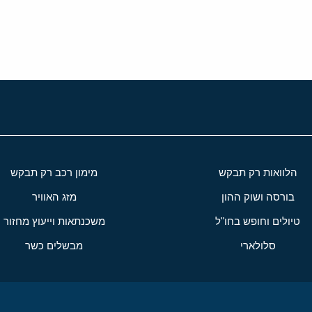
י
שור
הלוואות רק תבקש
מימון רכב רק תבקש
בורסה ושוק ההון
מזג האוויר
טיולים וחופש בחו"ל
משכנתאות וייעוץ מחזור
סלולארי
מבשלים כשר