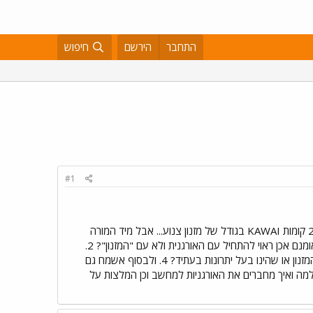
התחבר
הירשם
חיפוש
#1
הבת שלי בת 6 התחילה ללמוד לנגן. חשבנו לתומנו (ואולי לבורותנו...) שאנחנו "מסודרים" כי "ירשנו" אורגן חשמלי 2 קומות KAWAI בגודל של מזנון צנוע... אבל מיד המורה
אמרה שזה רהיט שחלף זמנו ורצוי לקנות אורגנית 5 אוקטבות (לטענתה נדרש תקציב של כ-1000). שאלותי: 1. האומנם אכן ראוי להתחיל עם האורגנית ולא עם "המזנון"? 2.
קצת אינפורמציה על ההבדלים והמשמעויות שבין האורגרהיט והאורגניות החדשות הקומפקטיות 3. האם להיפטר מהמזנון או שהינו בעל יתרונות בעתיד? 4. ולבסוף אשמח גם
למה ואיך מחברים את האורגניות למחשב וכן המלצות על