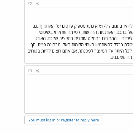
#2
שלום קוסטיקה, האורהיט שלכם בהחלט אינו הכרחי וייתכן שיהיה אפילו מאוד לא נוח לילדה שלכם ללמוד לנגן עליו אז בתגובה ל-1:לא נתת מספיק פרטים על הארוגן (דגם,
ורגן מכובד שיתאים לצרכיה של בתכם. האורגניות החדשות, לפי מה שראיתי בשיטוטי
ה לילדה - והמחירים בהחלט עומדים בתקציב שלכם. האורגן
 יכולה בכלל להשתמש בשתי הקומות האלו מבחינה פיזית. סך
 זה כלי שמשמש רק שנתיים- שלוש לכל היותר עד המעבר לפסנתר. אם אתם רוצים להיות בטוחים
מה שמנגנים.
#3
You must log in or register to reply here.