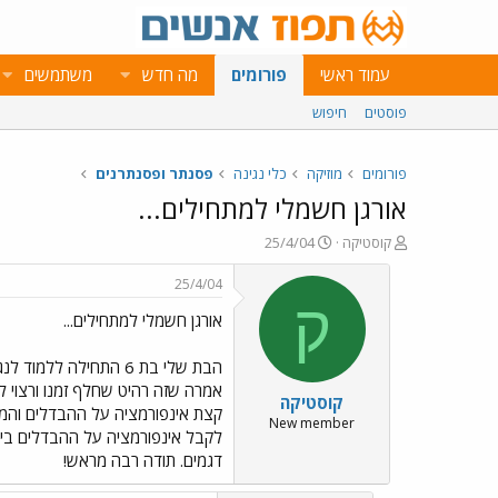
עמוד ראשי
פורומים
מה חדש
משתמשים
פוסטים
חיפוש
פורומים
מוזיקה
כלי נגינה
פסנתר ופסנתרנים
אורגן חשמלי למתחילים...
פ
פ
קוסטיקה
25/4/04
ו
ו
ת
ר
25/4/04
ח
ס
ק
אורגן חשמלי למתחילים...
ה
ם
נ
ב
ו
ת
ש
א
קוסטיקה
א
ר
י
New member
לקבל אינפורמציה על ההבדלים בין 
ך
דגמים. תודה רבה מראש!