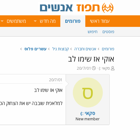
עמוד ראשי
פורומים
מה חדש
משתמשים
פוסטים
חיפוש
פורומים
אנשים וחברה
קבוצות גיל
עשרים פלוס
אוקי אז שימו לב
פ
פ
סקאי :)
20/7/01
ו
ו
ת
ר
20/7/01
ח
ס
ס
אוקי אז שימו לב
ה
ם
נ
ב
ו
ת
למלאכית שובבה יש את הצחוק הכי מקסים
ש
א
סקאי :)
א
ר
י
New member
ך