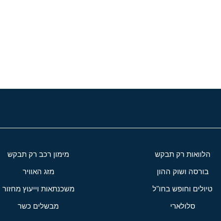
י
שור
הלוואות רק תבקש
מימון רכב רק תבקש
בורסה ושוק ההון
מזג האוויר
טיולים וחופש בחו"ל
משכנתאות וייעוץ מחזור
סלולארי
מבשלים כשר