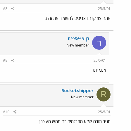
#8
25/5/01
אתה צודק! היו צריכים להשאיר את זה ב
רן צ^אצ^ם
ר
New member
#9
25/5/01
אנגלית!
Rocketshipper
R
New member
#10
25/5/01
תגיד תודה שלא מתרגמים! זה ממש מעצבן