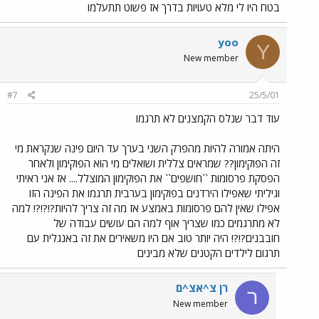
בטח היו לי מלא טעויות בדרך אז פשוט תתעלמו
yoo
Y
New member
#7
25/5/01
עוד דבר שנלס הקמצנים לא תרגמו
היתה אמורה להיות מהפרק השני בערך עד היום פינה שנקראת מי
זה הפוקימון?? שמראים צללית ושואלים מי הוא הפוקימון ולאחר
הפסקת פרסומות ``חושפים`` את הפוקימון המוצלל.... אז אני ראיתי
וגיליתי שאפילו הירדנים בפוקימון בערבית תרגמו את הפינה הזו
אפילו שאין להם פרסומות באמצע אז מה זה צריך להיות?!?!?! למה
לא מתרגמים כמו שצריך אוף למה הם עושים עבודה של
חובבנים?!?! היה יותר טוב אם היו משאירים את זה באנגלית עם
תרגום לילדים הקטנים שלא מבינים
רן צ^אצ^ם
ר
New member