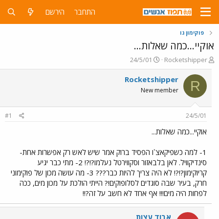
התחבר
הירשם
פוקימון גו
אוקיי...כמה שאלות...
פ
פ
24/5/01
Rocketshipper
ו
ו
ת
ר
Rocketshipper
R
ח
ס
New member
ה
ם
נ
ב
ו
ת
#1
24/5/01
ש
א
א
ר
אוקיי...כמה שאלות...
י
ך
1- למה כשפיקאצ`ו הפסיד ברוק אמר שיש לאש רק אפשרות אחת-
סינדיקוויל. לאן בלבאזור וסקווירטל נעלמו?!?! 2- מתי כבר יגיע
קריוקימון?!?! לא היה צריך להיות כבר??? 3- מה עושה מכון של פוקימוני
חרק, בעיר שבה סוגדים לסלופוקים!? הייתי הולכת על מכון מים, ככה
לפחות היה מים!!! אף אחד לא חשב על זה?!!
אבוד עצות