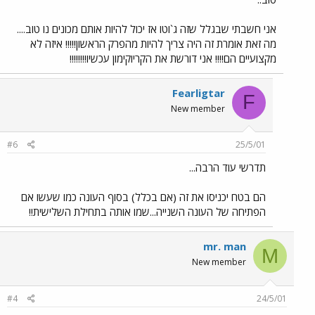
אני חשבתי שבגלל שזה ג`וטו אז יכול להיות אותם מכונים נו טוב....
מה זאת אומרת זה היה צריך להיות מהפרק הראשון!!!!! איזה לא
מקצועיים הם!!!! אני דורשת את הקריוקימון עכשיו!!!!!!!!
Fearligtar
F
New member
#6
25/5/01
תדרשי עוד הרבה...
הם בטח יכניסו את זה (אם בכלל) בסוף העונה כמו שעשו אם
הפתיחה של העונה השנייה...שמו אותה בתחילת השלישית!!
mr. man
M
New member
#4
24/5/01