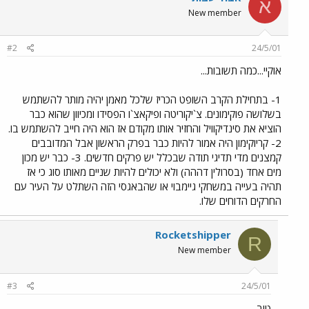
א
New member
#2
24/5/01
אוקיי...כמה תשובות...
1- בתחילת הקרב השופט הכריז שלכל מאמן יהיה מותר להשתמש
בשלושה פוקימונים. צ`יקוריטה ופיקאצ`ו הפסידו ומכיוון שהוא כבר
הוציא את סינדיקוויל והחזיר אותו מקודם אז הוא היה חייב להשתמש בו.
2- קריוקימון היה אמור להיות כבר בפרק הראשון אבל המדובבים
קמצנים מדי תדיגי תודה שבכלל יש פרקים חדשים. 3- כבר יש מכון
מים אחד (בסרולין דההה) ולא יכולים להיות שניים מאותו סוג כי אז
תהיה בעייה במשחקי גיימבוי או שהבאגסי הזה השתלט על העיר עם
החרקים הדוחים שלו.
Rocketshipper
R
New member
#3
24/5/01
טוב..