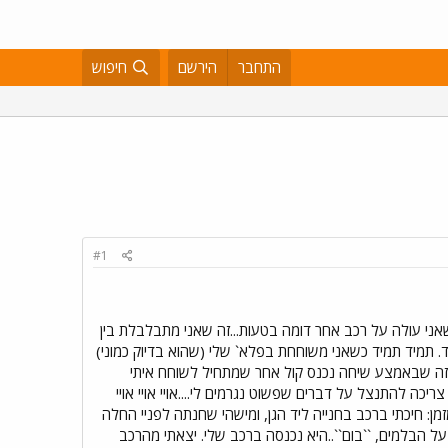
התחבר
הירשם
חיפוש
#1
 שאני עולה על רכב אחר דומה בטעות...זה שאני מתבלבלת בין
ד. תמיד תמיד כשאני משוחחת בפלא` שלי (שהוא בדיוק כמוני)
זה שבאמצע שיחה נכנס קול אחר שמתחיל לשוחח איתי
צריכה להתנצל על דברים שפשוט נגרמים לי....אויי אויי אויי
מזמן: חיכתי ברכב בחנייה ליד הגן, ומישהי שחנתה לפניי החלה
על הבלמים, ``בום``..היא נכנסה ברכב שלי. יצאתי מהרכב