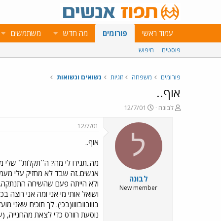
עמוד ראשי
פורומים
מה חדש
משתמשים
פוסטים
חיפוש
פורומים
משפחה
זוגיות
נשואים ונשואות
אוף..
פ
פ
לבונה
12/7/01
ו
ו
ת
ר
12/7/01
ח
ס
ל
אוף..
ה
ם
נ
ב
ו
ת
מה..תגידו לי מה? ה``תקלות`` שלי 
ש
א
אנשים..זה שבד לא מחזיק עלי מעמד
לבונה
א
ר
ולא הייתה פעם שהשיחה התנתקה..
י
New member
ושואל אותי מי אני ומה אני רוצה בכל
ך
בווובוובוווו(בכי). לך תוכיח שאני 
נוסעת רוורס כדי לצאת מהחנייה, (ע