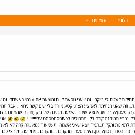
בלוגים
המומחים
מתחילות לעלות לי ביוקר... זה שאני נוסעת לי-ם ומוצאת את עצמי באשדוד...זה
... וזה שאני מנחיתה לאמצע הצ`ט קטע מוורד בלי שום קשר ניחא.... אבל תמי
(רק פעם)?? וזה שבאמצע שיחה נשמעת מנגינה של בזק (ותודה שהמתנתם) ו
ל..(בחיי תמיד זה קורה לי).. מתחילים לכעוססססססס עלייייייייייי
ואני 
מועדת לתאונות ותקלות...תמיד יוצא שאני אשמה.. תשמעו דוגמא ..וזה קרה לא לא 
ד פה בסדר, נכון)? נכון. היא נוסעת..ומתקרבת..ומתקרבת..מחלועה..תלחצי כבר 