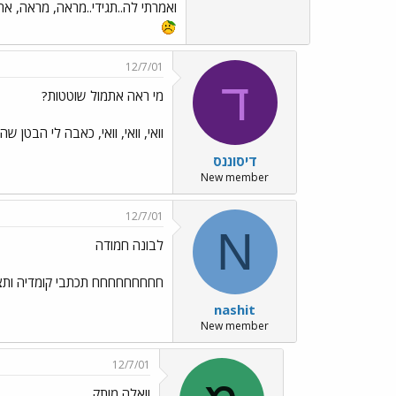
ואמרתי לה..תגידי..מראה, מראה, את 
12/7/01
ד
מי ראה אתמול שוטטות?
וואי, וואי, וואי, כאבה לי הבטן 
דיסוננס
New member
12/7/01
N
לבונה חמודה
חחחחחחחחח תכתבי קומדיה ותצייני 
nashit
New member
12/7/01
וואלה מותק