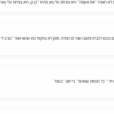
לא רואה? ``את אשמה`` היא צורחת עלי.(!!!) מה?!! ``כן כן, היא צורחת עלי (א
שהם נכנסו לכנרת וחשבו שזה ים המלח, מזמן לא צחקתי כמו שהוא אמר ``טבע לי העי
`` כל הזכויות שמורות`` ביי ויום ``בטוח``