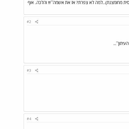
רסית מחומצנת)...למה לא צפרת? אז את אשמה``!!! והלכה.. אוף
#2
תון``...
#3
#4