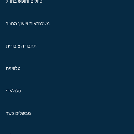
טיולים וחופש בחו"ל
משכנתאות וייעוץ מחזור
תחבורה ציבורית
טלוויזיה
סלולארי
מבשלים כשר