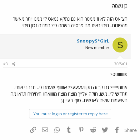
כן נשמה
הצ`אט הזה לא זז ממטר הוא גם נתקע נמאס לי ממנו יותר מאשר
מהפורום.. חיחי ראית מה פרסייה רשמה לי? חמודה נכון חיחי
SnoopyS*GirL
S
New member
#3
30/5/01
פווווווופס?
אחותיייייי? גם לך זה תקווועעעע?? אוווווף שעמם לי.. תבדרי אותי..
תחדשי לי.. משו. חולה עלייך מוצ`ו מוצ`ו מוווואה!! חיחיחיח תראו מה
השיעמום עושה לאנשים.. טוף בעיי }{
You must log in or register to reply here.
פייסבוק
Twitter
Reddit
Pinterest
Tumblr
WhatsApp
דואר אלקטרוני
הוסף קישור
Share: