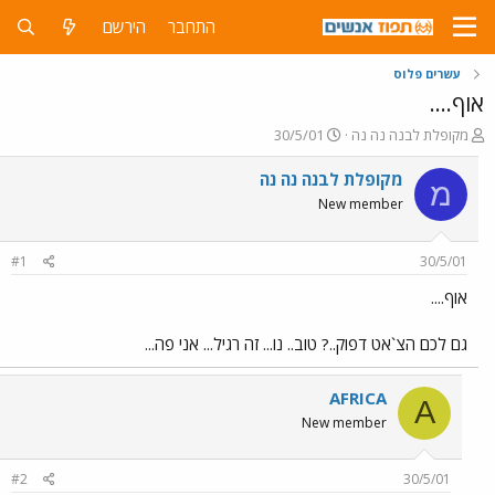
התחבר
הירשם
עשרים פלוס
אוף....
פ
פ
מקופלת לבנה נה נה
30/5/01
ו
ו
ת
ר
מקופלת לבנה נה נה
מ
ח
ס
New member
ה
ם
נ
ב
ו
ת
#1
30/5/01
ש
א
א
ר
אוף....
י
ך
גם לכם הצ`אט דפוק..? טוב.. נו... זה רגיל... אני פה...
AFRICA
A
New member
#2
30/5/01