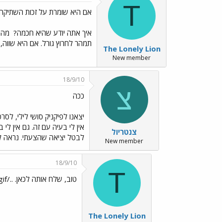
T
אם היא שומרת על זכות השתיקה
איך אתה יודע שהיא חכמה?
מה ע
תמהר לחרוץ גורל. אם היא שווה,
The Lonely Lion
New member
18/9/10
צ
ככה
יצאנו לפיקניק סושי לילי, ל
אין לי בעיה עם זה. גם אין לי
צנטריול
לבטל יציאה שהצעתי. נראה ל
New member
18/9/10
T
טוב, שלח אותה לכאן. ../images/Emo8.gif
The Lonely Lion