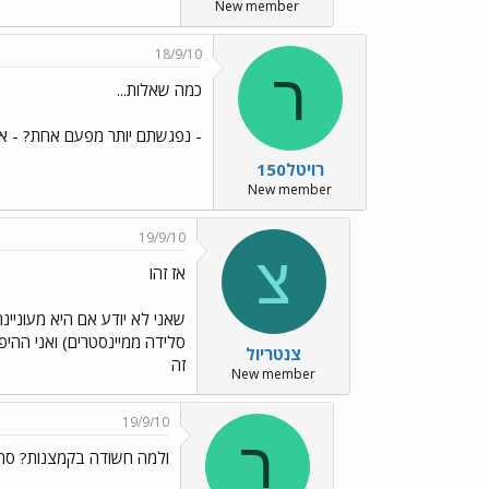
New member
18/9/10
ר
כמה שאלות...
- נפגשתם יותר מפעם אחת? - את
רויטל150
New member
19/9/10
צ
אז זהו
שאני לא יודע אם היא מעוניינת
סלידה ממיינסטרים) ואני ההיפ
צנטריול
זה
New member
19/9/10
ר
ולמה חשודה בקמצנות? סתם 