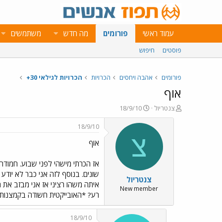
עמוד ראשי
פורומים
מה חדש
משתמשים
פוסטים
חיפוש
פורומים
אהבה ויחסים
הכרויות
הכרויות לגילאי 30+
אוף
פ
פ
צנטריול
18/9/10
ו
ו
ת
ר
18/9/10
ח
ס
צ
אוף
ה
ם
נ
ב
ו
ת
אז הכרתי מישהי לפני שבוע. חמודה,
ש
א
שונים. בנוסף לזה אני כבר לא יודע
צנטריול
א
ר
איתה משהו רציני אז אני מבזב את ה
י
New member
רע? *האובייקטית חשודה בקמצנות...
ך
18/9/10