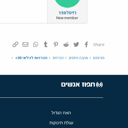
רויטל150
New member
פייסבוק
Twitter
Reddit
Pinterest
Tumblr
WhatsApp
דואר אלקטרונ
הוסף קי
Share:
פורומים
אהבה ויחסים
הכרויות
הכרויות לגילאי 30+
האח הגדול
עגלת תינוקות