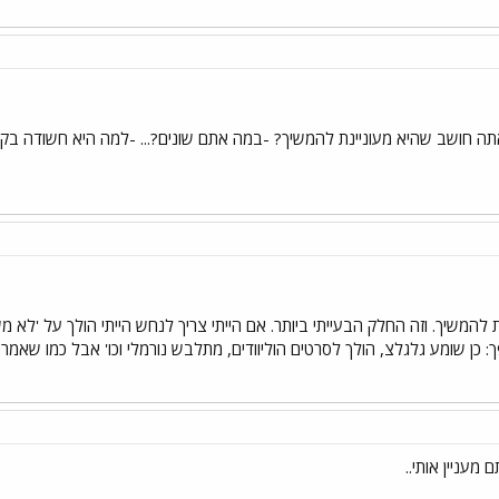
ה חושב שהיא מעוניינת להמשיך? -במה אתם שונים?... -למה היא חשודה בק
 להמשיך. וזה החלק הבעייתי ביותר. אם הייתי צריך לנחש הייתי הולך על 'לא משה
ך: כן שומע גלגלצ, הולך לסרטים הוליוודים, מתלבש נורמלי וכו' אבל כמו שא
מעניין אותי..