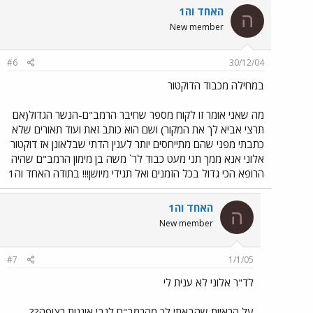
האחד וה1
ה
New member
#6
30/12/04
במחילה מכבוד הדוקטור
מה שאני אומר זו לקוח מספר שחיבר הרמב"ם-הנשר הגדול(אם
תרצי אביא לך את המקור) ושם הוא כותב זאת ועוד תאורים שלא
כתבתי מפני שהם מתייחסים יותר לענין הדתי שבלאונן אז דוקטור
אלוני אנא ממך תני מעט כבוד לר` משה בן מימון הרמב"ם שהיה
הרופא הכי גדול בכל הזמנים ואל תגידי מיושן!!! בתודה האחד וה1
האחד וה1
ה
New member
#7
1/1/05
לד"ר אלוני לא ענית לי
על הראיות שהבאתי לך מהרמב"ם לגבי אוננות רצופה??