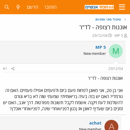
התחבר
הירשם
טיפול מיני ומיניות
אוננות רצופה - לד"ר
פ
פ
29/12/04
MP 5
ו
ו
ת
ר
MP 5
M
ח
ס
New member
ה
ם
נ
ב
ו
ת
#1
29/12/04
ש
א
א
ר
אוננות רצופה - לד"ר
י
ך
אני בן 20, אני מאונן לפחות פעם ביום ולפעמים אפילו פעמיים. האם זה
נורמלי? האם יש בזה בעיה בריאותית? שמעתי שזה לא בריא וגורם
להשלכות לעת זיקנה. אשמח לקבל תשובות מפורטות. דרך אגב, האם יש
זמנים ביום שעדיף לאונן אז (כגון לפני/אחרי שינה, לפני/אחרי אוכל)?
achat
A
New member