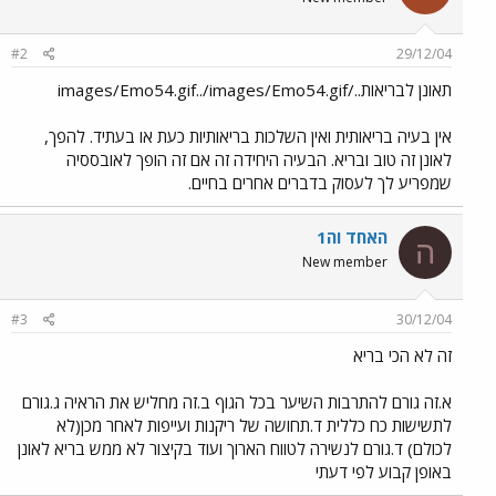
#2
29/12/04
תאונן לבריאות../images/Emo54.gif../images/Emo54.gif
אין בעיה בריאותית ואין השלכות בריאותיות כעת או בעתיד. להפך,
לאונן זה טוב ובריא. הבעיה היחידה זה אם זה הופך לאובססיה
שמפריע לך לעסוק בדברים אחרים בחיים.
האחד וה1
ה
New member
#3
30/12/04
זה לא הכי בריא
א.זה גורם להתרבות השיער בכל הגוף ב.זה מחליש את הראיה ג.גורם
לתשישות כח כללית ד.תחושה של ריקנות ועייפות לאחר מכן(לא
לכולם) ד.גורם לנשירה לטווח הארוך ועוד בקיצור לא ממש בריא לאונן
באופן קבוע לפי דעתי