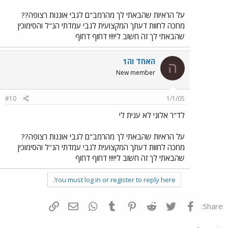
על הראיות שהבאתי לך מהרמב"ם לגבי אוננות רצופה??
מחכה לחוות דעתך המקצועית לגבי עמדתי הנ"ל והסימוכין
שהבאתי לך זה חשוב לי!!!! דחוף דחוף
האחד וה1
ה
New member
#10
1/1/05
לד"ר אלוני לא ענית לי
על הראיות שהבאתי לך מהרמב"ם לגבי אוננות רצופה??
מחכה לחוות דעתך המקצועית לגבי עמדתי הנ"ל והסימוכין
שהבאתי לך זה חשוב לי!!!! דחוף דחוף
You must log in or register to reply here.
פייסבוק
Twitter
Reddit
Pinterest
Tumblr
WhatsApp
דואר אלקטרוני
הוסף קישור
Share: