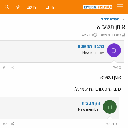
התחבר
הירשם
העולם החרדי
אומן תשע"א
פ
פ
כתבנו מהשטח
4/9/10
ו
ו
ת
ר
כתבנו מהשטח
כ
ח
ס
New member
ה
ם
נ
ב
ו
ת
#1
4/9/10
ש
א
א
ר
אומן תשע"א
י
ך
כתבו מי טס,ותנו מידע מועיל.
הקמבצית
ה
New member
#2
5/9/10