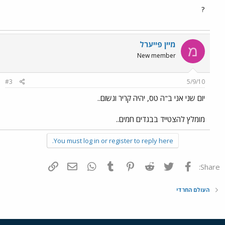
?
מיין פייערל
מ
New member
#3
5/9/10
יום שני אני ב"ה טס, יהיה קריר וגשום..
מומלץ להצטייד בבגדים חמים..
You must log in or register to reply here.
פייסבוק
Twitter
Reddit
Pinterest
Tumblr
WhatsApp
דואר אלקטרוני
הוסף קישור
Share:
העולם החרדי