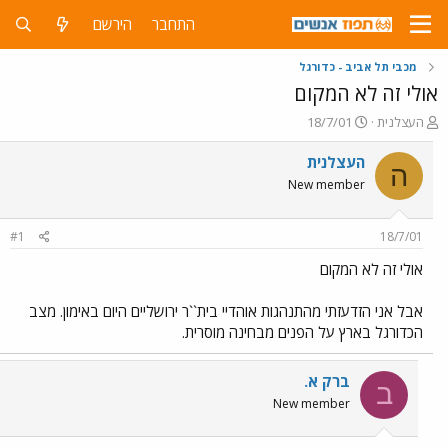
התחבר
הירשם
מכבי תל אביב - כדורגל
אולי זה לא המקום
פ
פ
העצלנית
18/7/01
ו
ו
ת
ר
העצלנית
ה
ח
ס
New member
ה
ם
נ
ב
ו
ת
#1
18/7/01
ש
א
א
ר
אולי זה לא המקום
י
ך
אבל אני הזדעזתי מהתנהגות אוהדיי בית``ר ירושליים היום באימון. מצב
הכדורגל בארץ על הפנים מבחינה מוסרית.
ברק א.
ב
New member