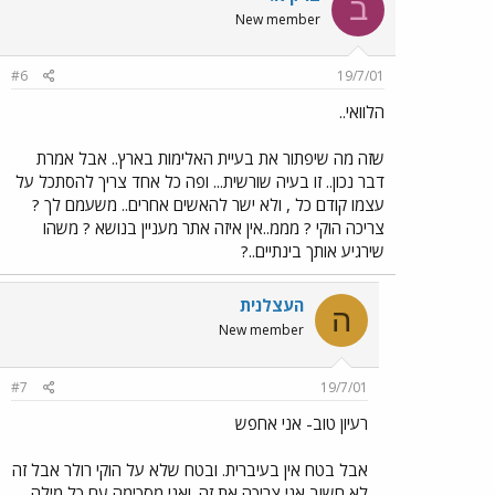
ב
New member
#6
19/7/01
הלוואי..
שזה מה שיפתור את בעיית האלימות בארץ.. אבל אמרת
דבר נכון.. זו בעיה שורשית... ופה כל אחד צריך להסתכל על
עצמו קודם כל , ולא ישר להאשים אחרים.. משעמם לך ?
צריכה הוקי ? מממ..אין איזה אתר מעניין בנושא ? משהו
שירגיע אותך בינתיים..?
העצלנית
ה
New member
#7
19/7/01
רעיון טוב- אני אחפש
אבל בטח אין בעיברית. ובטח שלא על הוקי רולר אבל זה
לא חשוב אני צריכה את זה. ואני מסכימה עם כל מילה