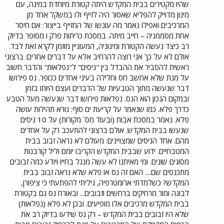
שהיו מקטירים בבית המקדש היתה קטורת מיוחדת במינה, עם
מינון מדוייק להפליא שאסור היה לזייף ולו במשקל אחד מן
המרכיבים ואפילו נאמר מה עונשו של המזייף בייצור: אם חיסר
אחת מסממניה – חייב מיתה. במסכת כריתות פרק ו מסופר בדיוק
רב כיצד נעשה הקטורת ומינוניה, המעוניין מוזמן לקרא זאת לבד.
אולם לא על כך אני רוצה להרחיב אלא על דברים אחרים: ברצוני
ראשית להסביר את ההבדל בין "ניסים" ל"נפלאות" והדבר חשוב
על מנת שלא אחשב חס וחלילה בעיני אחדים ככופר. נס פירושו
דבר שנעשה מתוך הטבעיות של הדברים ועצם היותו בזמן
ובמקום הנכון הוא הנס. נפלאות פירושו דבר שנעשה מעל הטבע
כדרך פלא. כמו שנאמר על קריעת ים סוף: נורא תהילות עושה
פלא. נאמר במסכת אבות (ובעוד מס´ מקורות) על 10 ניסים
שנעשו בבית המקדש. אולם ברצוני להתעכב רק על אחדים
מהם. אחד הניסים שמצויינים: מעולם לא נראה זבוב בבית
המטבחיים. ידוע שבבית המקדש הקריבו יומם וליל קורבנות
מסוגים שונים. ומי מאיתנו לא עשה מנגל בחייו ויודע כמה זבובים
מתכנסים שם.... האם זה נס או פלא שלא נראה זבוב בבית
המקדש? כשלמדתי ארומטרפיה, גיליתי להפתעתי כי ציפורן,
לבונה ומור מרחיקים ברחשים וזבובים... ובאורח נס גם בקטורת
בבית המקדש מרכיבים אלו מופיעים. ובכן לא פלא (נפלאות)
שלא היו זבובים בבית המקדש – רק נס שידעו בדיוק רב את