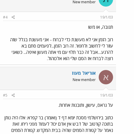
New member
#4
19/1/03
תגובה, או משו
רוב הזמן אני לא מעשנת כדי לברוח - אני מעשנת בגלל שזה
עוזר לי לחשוב ולחפור. זה רוב הזמן...לפעמים סתם בא
להרגע....אבל זה כבר תלוי עם מי אתה מעשן ואיפה... כשאני
רוצה לברוח אז הסם שלי הוא אלכוהול.
אוריאל מעוז
א
New member
#5
19/1/03
על גראס, עישון, ותובנות אחרות.
כתוב בירושלמי מסכת יומא דף ד (ואומר) בר קפרא: אלו היה נותן
בתוכה קורטוב של דבש אין אדם יכול לעמוד מפני ריחו. זאת
נאמר על קטורת הסמים שהיה בבית המקדש. קטורת הסמים