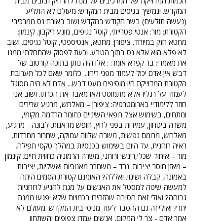
הכמות המדוייקת של המרכיבים על מנת להרחיק זבובים מבית
המקדש. ונמשיך בניסים מבית המקדש: מעולם לא התליע
(נעשה תולעים) בשר הקודש במקדש ושוב באורח נס ממרכיבי
הקטורת: מור: אנטי פטרייתי, קוטל נגיפים, מונע ריקבון. קינמון:
מחטא חזק במיוחד. ציפורן: מחטא, אנטיספטי, קוטל נגיפים. ושוב
לא פלא הוא אלא נס בתוך הטבע. וכעת לפסוק שהתחלתי ממנו
את מאמרי: בר קפרא אומר: : אלו היה נותן בתוכה קורטוב של
דבש אין אדם יכול לעמוד מפני ריחו... כלומר שאם לכל תערובת
הקטורת המדוייקת היו מוסיפים מעט דבש... אדם לא היה מסוגל
לעמוד על רגליו אלא מתמוטט ו/או מאבד את הכרתו. ושוב אני
חוזר ללימודיי בארומטרפיה: ציפורן – מאלחש, מרגיע שרירים
ומתחים, בשימוש אצל רופאי השיניים כחומר הרדמה מקומי,
משרה ביטחון, עמידות בפני לחץ, חופש מדאגות. לבונה - מרגיע,
מאלחש, מרומם נפשית, משרה שלווה עמוקה, שחרור מחרדות,
ראיה רוחנית, עד היום בשימוש בכנסיות במהלך טקסי תפילה.
מור – איחוד שכלי,ריגשי ורוחני, משרה הרמוניה כחווית חיים. קינמון
– מאזן חוסר יציבות. נרד – משחרר מאנוכיות ואשליות, יציבות
באמונה, קבלה ושינוי. ואללה? האומנם קטורת הסמים היתה
למעשה שיטה למסטל את האנשים על מנת להגיע לרוחניות
גבוהה? ואולי זאת הסיבה שהזהירו בכמויות שלא יפגעו ממנת
יתר? ואולי זה גם ההסבר לעוד מניסי בית המקדש: מעולם לא
אמר אדם - צר לי המקום, אנשים עמדו צפופים והשתחוו