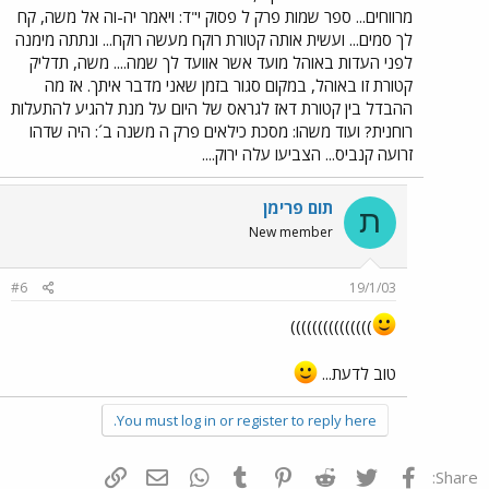
מרווחים... ספר שמות פרק ל פסוק י"ד: ויאמר יה-וה אל משה, קח
לך סמים... ועשית אותה קטורת רוקח מעשה רוקח... ונתתה מימנה
לפני העדות באוהל מועד אשר אוועד לך שמה.... משה, תדליק
קטורת זו באוהל, במקום סגור בזמן שאני מדבר איתך. אז מה
ההבדל בין קטורת דאז לגראס של היום על מנת להגיע להתעלות
רוחנית? ועוד משהו: מסכת כילאים פרק ה משנה ב´: היה שדהו
זרועה קנביס... הצביעו עלה ירוק....
תום פרימן
ת
New member
#6
19/1/03
)))))))))))))))
טוב לדעת...
You must log in or register to reply here.
פייסבוק
Twitter
Reddit
Pinterest
Tumblr
WhatsApp
דואר אלקטרוני
הוסף קישור
Share: