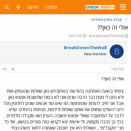
התחבר
הירשם
קבלה בעידן המודרני
אולי זה כאן??
פ
פ
19/1/03
BreakDownTheWall
ו
ו
ת
ר
BreakDownTheWall
B
ח
ס
New member
ה
ם
נ
ב
ו
ת
#1
19/1/03
ש
א
א
ר
אולי זה כאן??
י
ך
צפיתי בשעה האחרונה בהודעות בפורום ויש כאן שאלות שהעסיקו אותי
ולא נתנו לי מנוח כבר הרבה שנים ואני לא בטוח שתשובות אמצא כאן
אבל אני חייב להודות שהתחושה הזו שיש עוד אנשים שונים לחלוטין מכל
רחבי העולם שחווים את אותם שאלות ודילמות, מנחמת בהחלט. שלא
לדבר על המחשבה שאולי אמצא תשובה. העניין הוא שקבלה מלמדים
בכל כך הרבה מקומות, ולי אישית יצא לקרוא כמה ספרים בנושא, של כל
מני "מקובלים"... ושאלתי היא איך חוכמה שאמורה לתאר משהו נצחי