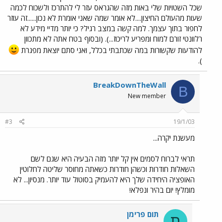
שכל השטויות שלי באות מזה שהגראס עזר לי להתרכז ולשכוח לכמה
שעות מהעולם החיצון....לא אומר שמה שאני אומרת לא נכון......זה עוזר
לחפור בתוך עצמך. למה קשה במצב רגיל? כי יותר מדיי מידע לא
רלוונטי זורם למוח ומפריע לריכוז...). (ובסוף בטח אתה לא מתכוון
להודעות שקשורות במה שכתבתי בכלל, ואני סתם יוצאת מפגרת
).
BreakDownTheWall
B
New member
#3
19/1/03
מעשנת יקרה...
תראי לברוח לסמים אין קל יותר מזה הבעיה היא שגם לשם
השאלות חודרות וכשהן חודרות כשאתה מחוסר שליטה לחלוטין
האופציה היחידה שלך היא להעמיק בסוטול עוד יותר. מנסיון... לא
מומלץ! יום בהיר ונפלא!
תום פרימן
ת