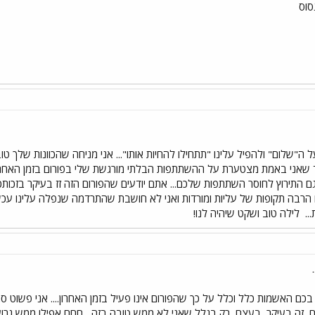
סוס
"שלום" ולהפיל עלינו "תתחילו להחיות אותו"... אני מניחה שהכוונות שלך טובות
 שאני באמת מצטערת על ההשתתפות הבלתי מורגשת שלי בפורום בזמן האחרו
גם התירוץ לחוסר השתתפות שלכם... אתם יודעים שהפורום הזה זז בעיקר בזכו
ו הרבה תקופות של עליות ומורדות ואני לא חושבת שהתרדמה שנפלה עלינו עכש
..
לילה טוב ושקט שיהיה לנו!
ם האשמות כלל וכלל על כך שהפורום אינו פעיל בזמן האחרון.... אני פשוט סת
ם, זה בעיקר, בעצם, רק בגלל שאני לא ממש טובה בזה....חחח אפילו ממש גרוע