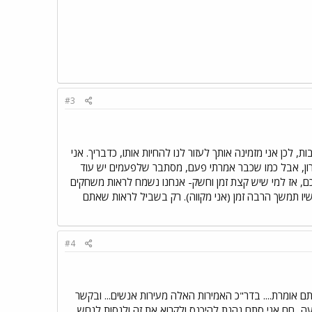
#3
, לכן אני מזמינה אותך לעזור לנו להחיות אותו, כדבריך. אני
ן, אבל כמו שכבר אמרתי פעם, מסתבר שלפעמים יש עוד
תכם, אז למי שיש קצת זמן וחשק- אנחנו נשמח לראות משחקים
יו תמשך הרבה זמן (אני מקווה). רק בשביל לראות שאתם
#4
ם אומרת.... בדר"כ האמירות האלה מעירות אנשים... ובקשר
ה...חח אני סתם נהנת להיכנס ולקרוא את זה ולנסות לנחש