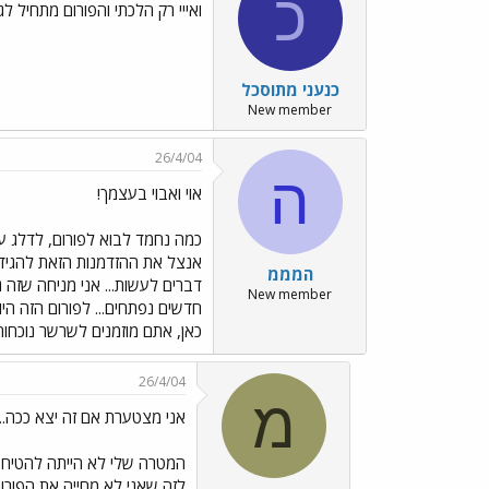
כ
ואייי רק הלכתי והפורום מתחיל לג
כנעני מתוסכל
New member
26/4/04
ה
אוי ואבוי בעצמך!
כמה נחמד לבוא לפורום, לדלג על ה
אנצל את ההזדמנות הזאת להגיד
המממ
דברים לעשות... אני מניחה שזה 
New member
חדשים נפתחים... לפורום הזה הי
כאן, אתם מוזמנים לשרשר נוכחות.
26/4/04
מ
אני מצטערת אם זה יצא ככה...
המטרה שלי לא הייתה להטיח בכ
לזה שאני לא מחייה את הפורו