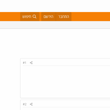
התחבר
הירשם
חיפוש
#1
#2