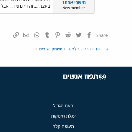
מישהי אחת1
בעצמי..... זה דיי נחמד.... 
New member
פייסבוק
Twitter
Reddit
Pinterest
Tumblr
WhatsApp
דואר אלקטרונ
הוסף קי
Share:
פורומים
מוזיקה
ז`אנר
משחקי שירים
האח הגדול
עגלת תינוקות
תעופה קלה