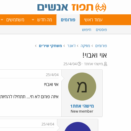
עמוד ראשי
פורומים
מה חדש
משתמשים
פוסטים
חיפוש
פורומים
מוזיקה
ז`אנר
משחקי שירים
אוי ואבוי!
פ
פ
מישהי אחת1
25/4/04
ו
ו
ת
ר
25/4/04
ח
ס
מ
אוי ואבוי!
ה
ם
נ
ב
ו
ת
איזה פורום לא חי.... תתחילו להחיות א
ש
א
מישהי אחת1
א
ר
י
New member
ך
25/4/04