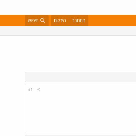
התחבר
הירשם
חיפוש
#1