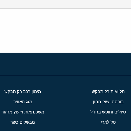
י
שור
הלוואות רק תבקש
מימון רכב רק תבקש
בורסה ושוק ההון
מזג האוויר
טיולים וחופש בחו"ל
משכנתאות וייעוץ מחזור
סלולארי
מבשלים כשר