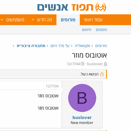
עמוד ראשי
פורומים
מה חדש
משתמשים
פוסטים
חיפוש
פורומים
אקטואליה
על סדר היום
תחבורה ציבורית
אוטובוס מוזר
פ
פ
12/7/04
buslover
ו
ו
ת
הנושא נעול.
ר
ח
ס
ה
ם
12/7/04
נ
ב
B
ו
ת
אוטובוס מוזר
ש
א
א
ר
אוטובוס מוזר
י
ך
buslover
New member