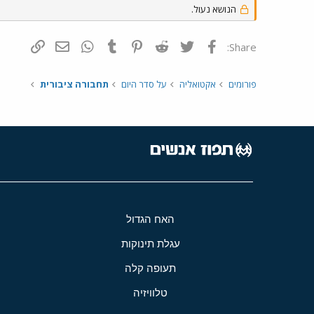
הנושא נעול.
פייסבוק
Twitter
Reddit
Pinterest
Tumblr
WhatsApp
דואר אלקטרונ
הוסף קי
Share:
פורומים
אקטואליה
על סדר היום
תחבורה ציבורית
האח הגדול
עגלת תינוקות
תעופה קלה
טלוויזיה