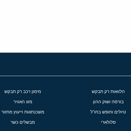
י
שור
הלוואות רק תבקש
מימון רכב רק תבקש
בורסה ושוק ההון
מזג האוויר
טיולים וחופש בחו"ל
משכנתאות וייעוץ מחזור
סלולארי
מבשלים כשר