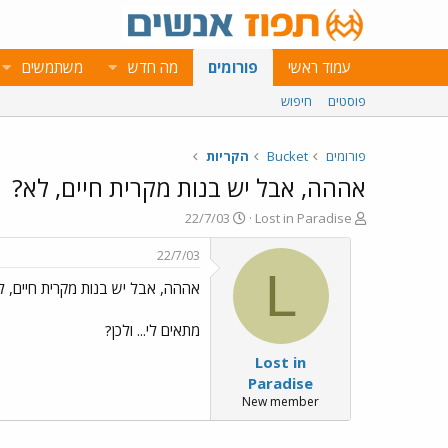
עמוד ראשי
פורומים
מה חדש
משתמשים
פוסטים
חיפוש
פורומים
Bucket
הקריות
אההה, אבל יש בנות מקרית חיים, לא?
פ
פ
22/7/03
Lost in Paradise
ו
ו
ת
ר
22/7/03
ח
ס
L
אההה, אבל יש בנות מקרית חיים, ל
ה
ם
נ
ב
ו
ת
מתאים לי... ולכן?
ש
א
Lost in
א
ר
י
Paradise
ך
New member