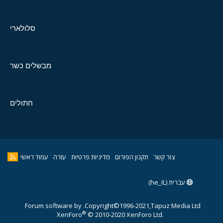
סלולארי
מבשלים כשר
חתולים
צור קשר
תקנון הפורום
מדיניות פרטיות
עזרה
עמוד ראשי
עברית (he_IL)
Forum software by
Copyright©1996-2021,Tapuz Media Ltd.
®
XenForo
© 2010-2020 XenForo Ltd.