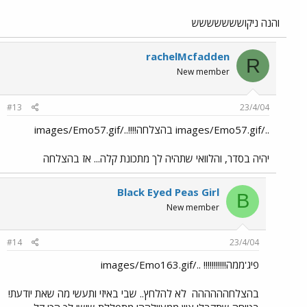
והנה ניקוששששששש
rachelMcfadden
R
New member
#13
23/4/04
../images/Emo57.gif בהצלחה!!!!../images/Emo57.gif
יהיה בסדר, והלוואי שתהיה לך מתכונת קלה... אז בהצלחה
Black Eyed Peas Girl
B
New member
#14
23/4/04
פיג'ממה!!!!!!!!!!! ../images/Emo163.gif
בהצלחהההההה
לא להלחץ.. שבי באיזי ותעשי מה שאת יודעת!