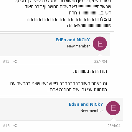
בטוחה שתקבלי ציון ממעוולהה! מתפללת שישי לך הכי קל
שבעולם!!!!!!!!!!!!!!!!!!!!! לא לשכוח מחשבווון! דבר מאוד
חשווב...!!!!!!!!!!!!!!!!!!!!1 חחח
בהצלחההההההההההההההההההההההההההה
מווווווווווווווווווווווווווווואאאההה
EdEn and NiCkY
E
New member
#15
23/4/04
תודהההה בנווווווותת
זה באמת חשובבבבבבבבב לייי ועכשיו שאני במחשב עם
התמונת אני גם ישים תמוננה אחת...
EdEn and NiCkY
E
New member
#16
23/4/04