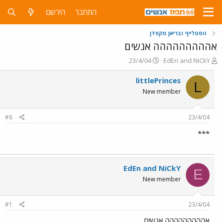
התחבר
הירשם
ווסטלייף ובריאן מקפדן
אההההההההה אנשים
פ
פ
23/4/04
EdEn and NiCkY
ו
ו
ת
ר
littlePrinces
L
ח
ס
New member
ה
ם
נ
ב
ו
ת
#8
23/4/04
ש
א
א
ר
***
י
ך
EdEn and NiCkY
E
New member
#1
23/4/04
אההההההההה אנשים