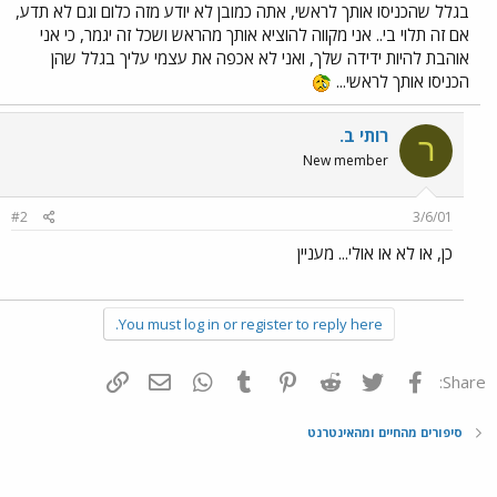
בגלל שהכניסו אותך לראשי, אתה כמובן לא יודע מזה כלום וגם לא תדע,
אם זה תלוי בי.. אני מקווה להוציא אותך מהראש ושכל זה יגמר, כי אני
אוהבת להיות ידידה שלך, ואני לא אכפה את עצמי עליך בגלל שהן
הכניסו אותך לראשי...
רותי ב.
ר
New member
#2
3/6/01
כן, או לא או אולי... מעניין
You must log in or register to reply here.
פייסבוק
Twitter
Reddit
Pinterest
Tumblr
WhatsApp
דואר אלקטרוני
הוסף קישור
Share:
סיפורים מהחיים ומהאינטרנט