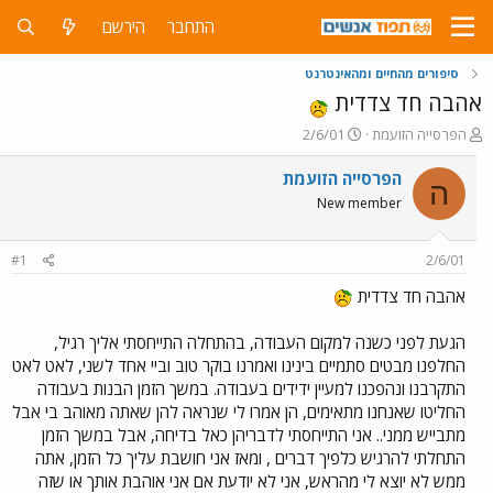
התחבר
הירשם
סיפורים מהחיים ומהאינטרנט
אהבה חד צדדית
פ
פ
הפרסייה הזועמת
2/6/01
ו
ו
ת
ר
הפרסייה הזועמת
ה
ח
ס
New member
ה
ם
נ
ב
ו
ת
#1
2/6/01
ש
א
א
ר
אהבה חד צדדית
י
ך
הגעת לפני כשנה למקום העבודה, בהתחלה התייחסתי אליך רגיל,
החלפנו מבטים סתמיים בינינו ואמרנו בוקר טוב וביי אחד לשני, לאט לאט
התקרבנו ונהפכנו למעיין ידידים בעבודה. במשך הזמן הבנות בעבודה
החליטו שאנחנו מתאימים, הן אמרו לי שנראה להן שאתה מאוהב בי אבל
מתבייש ממני.. אני התייחסתי לדבריהן כאל בדיחה, אבל במשך הזמן
התחלתי להרגיש כלפיך דברים , ומאז אני חושבת עליך כל הזמן, אתה
ממש לא יוצא לי מהראש, אני לא יודעת אם אני אוהבת אותך או שזה