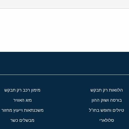
י
שור
הלוואות רק תבקש
מימון רכב רק תבקש
בורסה ושוק ההון
מזג האוויר
טיולים וחופש בחו"ל
משכנתאות וייעוץ מחזור
סלולארי
מבשלים כשר