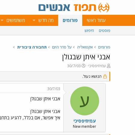
עמוד ראשי
פורומים
מה חדש
משתמשים
פוסטים
חיפוש
פורומים
אקטואליה
על סדר היום
תחבורה ציבורית
אבני איתן שבגולן
פ
פ
עמיחיפסיכי
30/7/03
ו
ו
ת
הנושא נעול.
ר
ח
ס
ה
ם
30/7/03
נ
ב
ע
ו
ת
אבני איתן שבגולן
ש
א
א
ר
אבני איתן שבגולן
י
איך אפשר, אם בכלל, להגיע בתחבורה ציבוית? מצאתי שני קווים
ך
עמיחיפסיכי
New member