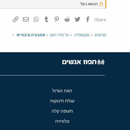
הנושא נעול.
פייסבוק
Twitter
Reddit
Pinterest
Tumblr
WhatsApp
דואר אלקטרונ
הוסף קי
Share:
פורומים
אקטואליה
על סדר היום
תחבורה ציבורית
האח הגדול
עגלת תינוקות
תעופה קלה
טלוויזיה