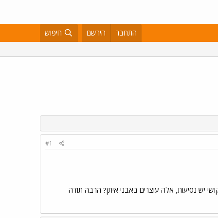
התחבר
הירשם
חיפוש
#1