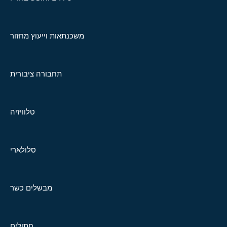
משכנתאות וייעוץ מחזור
תחבורה ציבורית
טלוויזיה
סלולארי
מבשלים כשר
חתולים