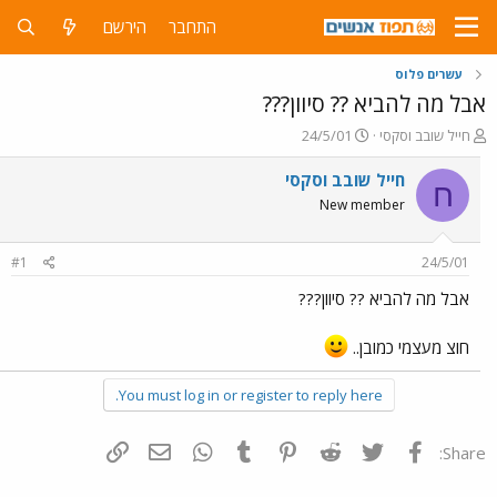
התחבר
הירשם
עשרים פלוס
אבל מה להביא ?? סיוון???
פ
פ
חייל שובב וסקסי
24/5/01
ו
ו
ת
ר
חייל שובב וסקסי
ח
ח
ס
New member
ה
ם
נ
ב
ו
ת
#1
24/5/01
ש
א
א
ר
אבל מה להביא ?? סיוון???
י
ך
חוצ מעצמי כמובן..
You must log in or register to reply here.
פייסבוק
Twitter
Reddit
Pinterest
Tumblr
WhatsApp
דואר אלקטרוני
הוסף קישור
Share: