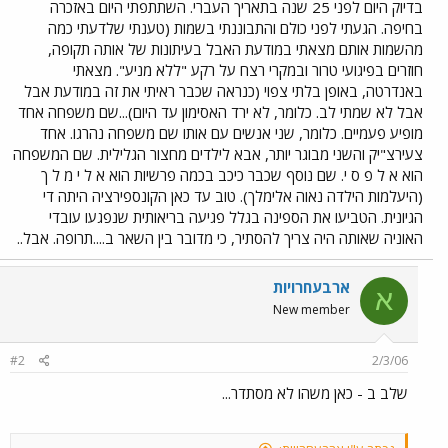
בדיוק היום לפני 25 שנה בתאריך העברי. השתתפתי היום באזכרה
בחיפה. הגעתי לפני כולם והתבוננתי בשמות (טענתי שלדעתי כמה
מהשמות אותם מצאתי במודעת האבל בעיתונות של אותה תקופה,
חוזרים בפיגועי טרור ובמקרי רצח על רקע "ללא מניע". מצאתי
באנדרטה, באופן בלתי צפוי (כנראה שכבר ראיתי את זה במודעת אבל
אבל לא שמתי לב. כלומר, לא ירד האסימון עד היום)...שם משפחה אחד
מופיע פעמיים. כלומר, שני אנשים עם אותו שם משפחה נהרגו. אחד
צעירצ"יק והשני מבוגר יותר, אבא לילדים מחצור הגלילית. שם המשפחה
הוא א ל פ ס י. שם נוסף שכבר כיכב בכמה פרשיות הוא א ל י מ ל ך
(היעלמות הילדה נאוה אלימלך). טוב עד כאן הקונספירציה היתה די
הגיונית. הטביעו את הספינה בגלל פגיעה בריאותית שנפגעו עובדי
האוניה שאותה היה צריך להסתיר, כי מדובר בין השאר ב....תרופה. אבל..
ארבעחרויות
א
New member
#2
2/3/06
שלב ב - כאן משהו לא מסתדר...