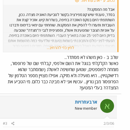
נכתב ע"י ארבעחרויות:
אבל מה המסקנה?
בסדר, טענתי שיש קונספירציה בקשר לטביעת האוניה מצדה. נכון,
השתתפתי היום בטקס האזכרה בחיפה, בשדרות קיש. אזכיר קצת את
העובדות ותעזרו לי להסיק את המסקנות. שוחחתי עם ימאי בדימוס ודברנו
על אוניות הצובר שמטעינות אשלג, וספציפית לגבי ה"מצדה" שטבעה
בדיוק היום לפני 25 שנה בתאריך העברי. השתתפתי היום באזכרה בחיפה.
הגעתי לפני כולם והתבוננתי בשמות (טענתי שלדעתי כמה מהשמות אותם
מצאתי במודעת האבל בעיתונות של אותה תקופה, חוזרים בפיגועי טרור
לחץ כדי להרחיב...
ובמקרי רצח על רקע "ללא מניע". מצאתי באנדרטה, באופן בלתי צפוי
(כנראה שכבר ראיתי את זה במודעת אבל אבל לא שמתי לב. כלומר, לא
שלב ב - כאן משהו לא מסתדר...
ירד האסימון עד היום)...שם משפחה אחד מופיע פעמיים. כלומר, שני
כאשר הקלקלתי בגוגל את השם אלפסי, קבלתי שם של פרופסור,
אנשים עם אותו שם משפחה נהרגו. אחד צעירצ"יק והשני מבוגר יותר, אבא
מומחה לפוספטים, שטוען שחשיפה לאשלג (שמסתבר שהוא
לילדים מחצור הגלילית. שם המשפחה הוא א ל פ ס י. שם נוסף שכבר כיכב
רדיואקטיוי)... היא מועילה ולא מזיקה. אפילו מצויין מספר הטלפון של
בכמה פרשיות הוא א ל י מ ל ך (היעלמות הילדה נאוה אלימלך). טוב עד כאן
הפרופסור מבן גוריון... עכשיו אני לא מבינה כבר כלום. מי הטביע את
הקונספירציה היתה די הגיונית. הטביעו את הספינה בגלל פגיעה בריאותית
המצדה? בעלי המטען?
שנפגעו עובדי האוניה שאותה היה צריך להסתיר, כי מדובר בין השאר
ב....תרופה. אבל..
ארבעחרויות
א
New member
#3
2/3/06