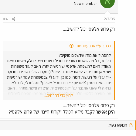
א
New member
#4
2/3/06
רק פרופ אלפסי יכול להשיב....
נכתב ע"י ארבעחרויות:
להסתיר את מה? שדשנים מזיקים?
כלומר, כל מה שאנחנו אוכלים ומכיל דשנים מזיק לחלק מאיתנו מאוד
מאוד? האם למשפחת אלפסי יש רגישות יתר? האם לעוד משפחות
שמוצאן מתוניסיה יש את אותה רגישות? (במקרה שלי, משפחת מרוקו
- ידוע לי על רגישות דומה. כמו כן, ידוע לי שבמשפחת עמר יש רגישות
יתר. האם ויטמין K שניתן לילודים מכיל אשלגן? תסלחו לי, לבד לא
נראה לי שאני אתגבר על "קונספירציית המצדה ומשמעותה"... האם
זוהי הסיבה לליקויי הלמידה ולסרטני הדם? האם זוהי הסיבה למחלות
לחץ כדי להרחיב...
הנפש?
רק פרופ אלפסי יכול להשיב....
היכן אפשר לקבל מידע הכולל "קורות חיים" של פרופ אלפסי?
הנושא נעול.