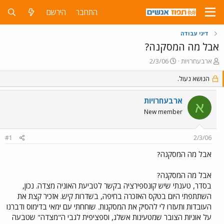
התחבר
הירשם
דיני עבודה
אבל מה המסקנה?
פ
פ
ארבעחרויות
2/3/06
ו
ו
ת
הנושא נעול.
ר
ח
ס
ה
ם
ארבעחרויות
א
נ
ב
New member
ו
ת
ש
א
א
ר
#1
2/3/06
י
ך
אבל מה המסקנה?
אבל מה המסקנה?
בסדר, טענתי שיש קונספירציה בקשר לטביעת האוניה מצדה. נכון,
השתתפתי היום בטקס האזכרה בחיפה, בשדרות קיש. אזכיר קצת את
העובדות ותעזרו לי להסיק את המסקנות. שוחחתי עם ימאי בדימוס ודברנו
על אוניות הצובר שמטעינות אשלג, וספציפית לגבי ה"מצדה" שטבעה