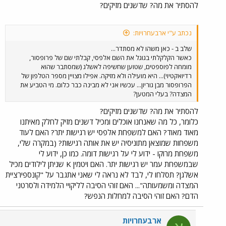
להסתיר את מה? שדשנים מזיקים?
נכתב ע"י ארבעחרויות:
שלב ב - כאן משהו לא מסתדר...
כאשר הקלקלתי בגוגל את השם אלפסי, קבלתי שם של פרופסור,
מומחה לפוספטים, שטוען שחשיפה לאשלג (שמסתבר שהוא
רדיואקטיוי)... היא מועילה ולא מזיקה. אפילו מצויין מספר הטלפון של
הפרופסור מבן גוריון... עכשיו אני לא מבינה כבר כלום. מי הטביע את
המצדה? בעלי המטען?
להסתיר את מה? שדשנים מזיקים?
כלומר, כל מה שאנחנו אוכלים ומכיל דשנים מזיק לחלק מאיתנו
מאוד מאוד? האם למשפחת אלפסי יש רגישות יתר? האם לעוד
משפחות שמוצאן מתוניסיה יש את אותה רגישות? (במקרה שלי,
משפחת מרוקו - ידוע לי על רגישות דומה. כמו כן, ידוע לי
שבמשפחת עמר יש רגישות יתר. האם ויטמין K שניתן לילודים מכיל
אשלגן? תסלחו לי, לבד לא נראה לי שאני אתגבר על "קונספירציית
המצדה ומשמעותה"... האם זוהי הסיבה לליקויי הלמידה ולסרטני
הדם? האם זוהי הסיבה למחלות הנפש?
ארבעחרויות