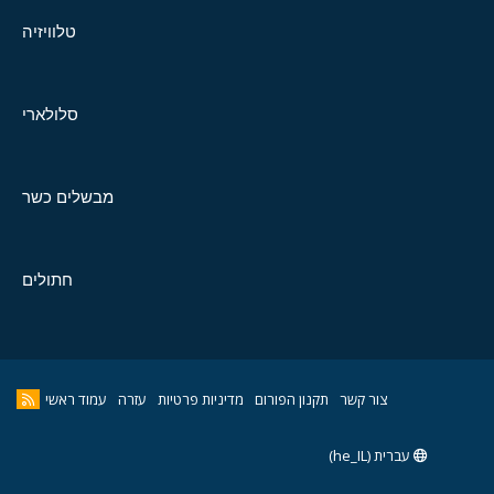
טלוויזיה
סלולארי
מבשלים כשר
חתולים
צור קשר
תקנון הפורום
מדיניות פרטיות
עזרה
עמוד ראשי
עברית (he_IL)