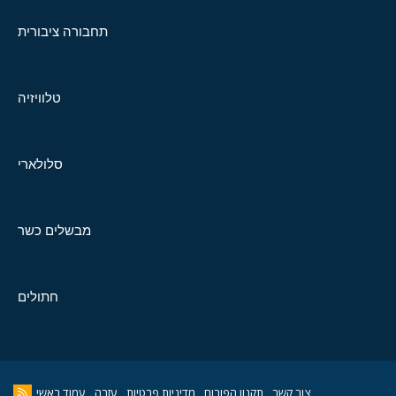
תחבורה ציבורית
טלוויזיה
סלולארי
מבשלים כשר
חתולים
צור קשר
תקנון הפורום
מדיניות פרטיות
עזרה
עמוד ראשי