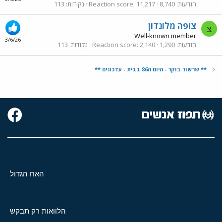
הודעות
8,740
11,217
Reaction score
נקודות
113
צופה מלונדון
צ
Well-known member
3/6/26
הודעות
1,290
2,140
Reaction score
נקודות
113
** שרשור בוקר - היום ה86 בבית - עדכונים **
האח הגדול
הלוואות רק תבקש