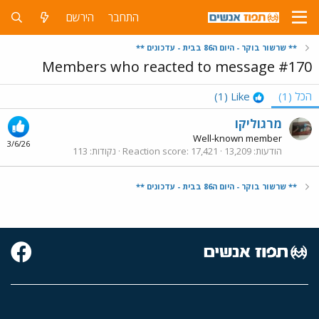
התחבר
הירשם
** שרשור בוקר - היום ה86 בבית - עדכונים **
Members who reacted to message #170
הכל
(1)
Like
(1)
מרגוליקו
Well-known member
3/6/26
הודעות
13,209
17,421
Reaction score
נקודות
113
** שרשור בוקר - היום ה86 בבית - עדכונים **