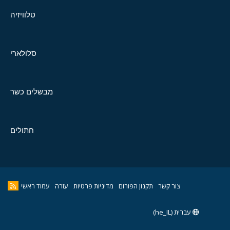
טלוויזיה
סלולארי
מבשלים כשר
חתולים
צור קשר
תקנון הפורום
מדיניות פרטיות
עזרה
עמוד ראשי
עברית (he_IL)