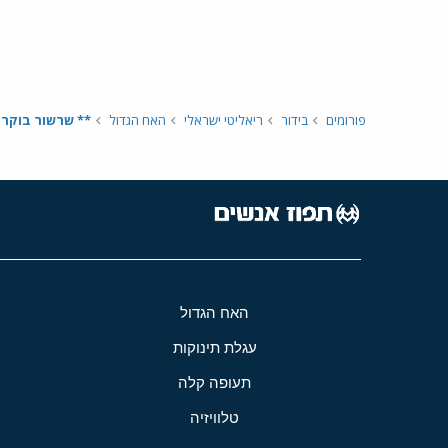
פורומים
בידור
ריאליטי ישראלי
האח הגדול
** שרשור בוקר - היום ה86 בבי
האח הגדול
עגלת תינוקות
תעופה קלה
טלוויזיה