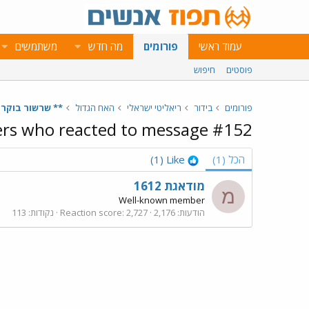
עמוד ראשי
פורומים
מה חדש
משתמשים
פוסטים
חיפוש
פורומים
בידור
ריאליטי ישראלי
האח הגדול
** שרשור בוקר - היום ה86 בבי
s who reacted to message #152
הכל
(1)
Like
(1)
מודאגת 1612
מ
Well-known member
הודעות
2,176
2,727
Reaction score
נקודות
113