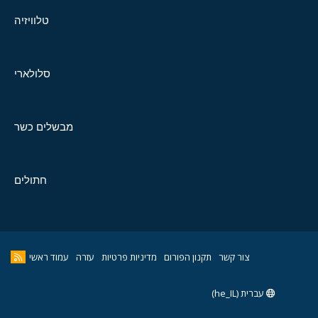
טלוויזיה
סלולארי
מבשלים כשר
חתולים
צור קשר
תקנון הפורום
מדיניות פרטיות
עזרה
עמוד ראשי
עברית (he_IL)