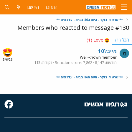
התחבר
הירשם
** שרשור בוקר - היום ה86 בבית - עדכונים **
Members who reacted to message #130
הכל
(1)
Love
(1)
מייבל10
מ
Well-known member
3/6/26
הודעות
8,147
7,862
Reaction score
נקודות
113
** שרשור בוקר - היום ה86 בבית - עדכונים **