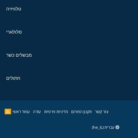
טלוויזיה
סלולארי
מבשלים כשר
חתולים
צור קשר
תקנון הפורום
מדיניות פרטיות
עזרה
עמוד ראשי
עברית (he_IL)