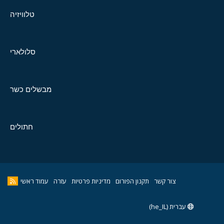
טלוויזיה
סלולארי
מבשלים כשר
חתולים
צור קשר
תקנון הפורום
מדיניות פרטיות
עזרה
עמוד ראשי
עברית (he_IL)