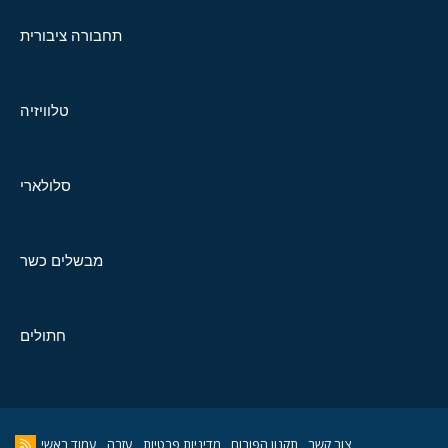
תחבורה ציבורית
טלוויזיה
סלולארי
מבשלים כשר
חתולים
צור קשר
תקנון הפורום
מדיניות פרטיות
עזרה
עמוד ראשי