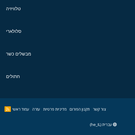
טלוויזיה
סלולארי
מבשלים כשר
חתולים
צור קשר
תקנון הפורום
מדיניות פרטיות
עזרה
עמוד ראשי
עברית (he_IL)