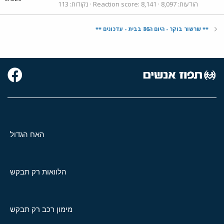
הודעות
8,097
8,141
Reaction score
נקודות
113
** שרשור בוקר - היום ה86 בבית - עדכונים **
האח הגדול
הלוואות רק תבקש
מימון רכב רק תבקש