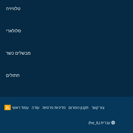
טלוויזיה
סלולארי
מבשלים כשר
חתולים
צור קשר
תקנון הפורום
מדיניות פרטיות
עזרה
עמוד ראשי
עברית (he_IL)