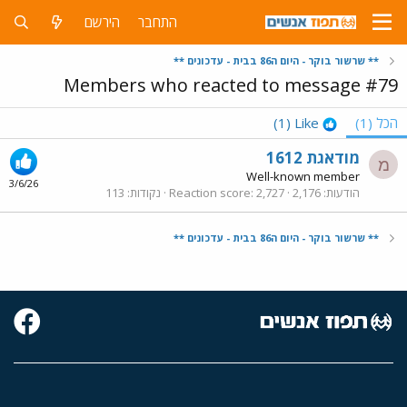
התחבר
הירשם
** שרשור בוקר - היום ה86 בבית - עדכונים **
Members who reacted to message #79
הכל
(1)
Like
(1)
מודאגת 1612
מ
Well-known member
3/6/26
הודעות
2,176
2,727
Reaction score
נקודות
113
** שרשור בוקר - היום ה86 בבית - עדכונים **