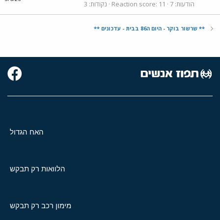
הודעות
7
11
Reaction score
נקודות
3
** שרשור בוקר - היום ה86 בבית - עדכונים **
האח הגדול
הלוואות רק תבקש
מימון רכב רק תבקש