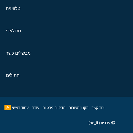
טלוויזיה
סלולארי
מבשלים כשר
חתולים
צור קשר
תקנון הפורום
מדיניות פרטיות
עזרה
עמוד ראשי
עברית (he_IL)